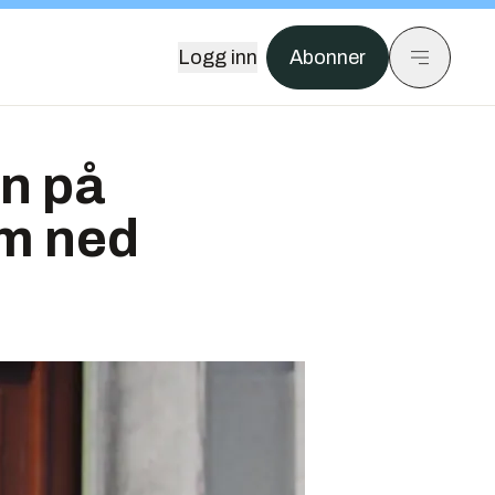
Logg inn
Abonner
en på
em ned