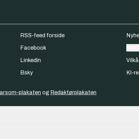
RSS-feed forside
Nyhe
Facebook
Samt
Linkedin
Vilkå
Bsky
KI-re
varsom-plakaten
og
Redaktørplakaten