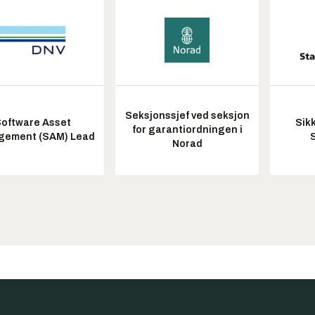
Seksjonssjef ved seksjon
oftware Asset
Sik
for garantiordningen i
ement (SAM) Lead
Norad