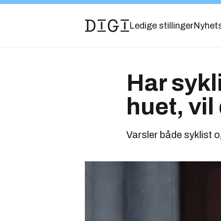
Ledige stillinger
Nyhet
Har sykl
huet, vi
Varsler både syklist o