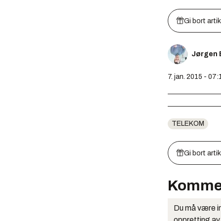
Gi bort arti
Jørgen E
7. jan. 2015 - 07:
TELEKOM
Gi bort arti
Komme
Du må være in
oppretting av