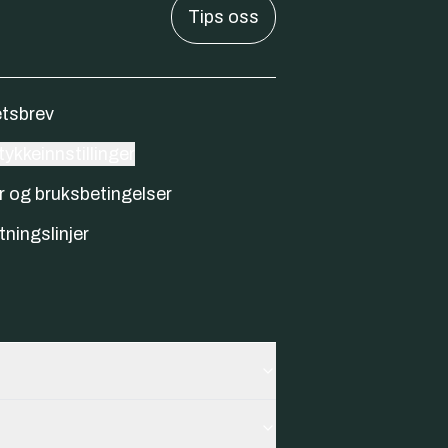
Tips oss
tsbrev
ykkeinnstillinger
r og bruksbetingelser
tningslinjer