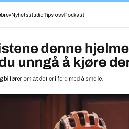
sbrev
Nyhetsstudio
Tips oss
Podkast
istene denne hjelm
l du unngå å kjøre d
g bilfører om at det er i ferd med å smelle.