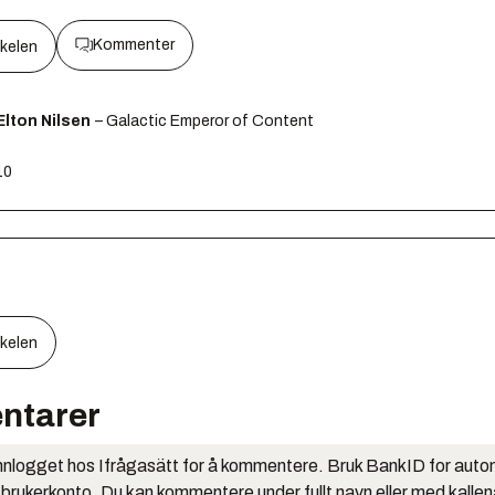
Kommenter
kkelen
lton Nilsen
– Galactic Emperor of Content
10
kkelen
ntarer
nlogget hos Ifrågasätt for å kommentere. Bruk BankID for auto
 brukerkonto. Du kan kommentere under fullt navn eller med kalle