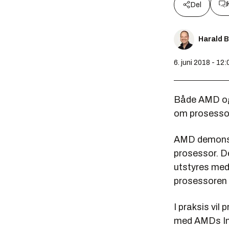
Del
Harald 
6. juni 2018 - 12:
Både AMD og 
om prosessor
AMD demons
prosessor. D
utstyres med 
prosessoren s
I praksis vil
med AMDs Inf