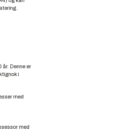
R4) og kan
tering.
0 år. Denne er
ktignok i
osesser med
rosessor med