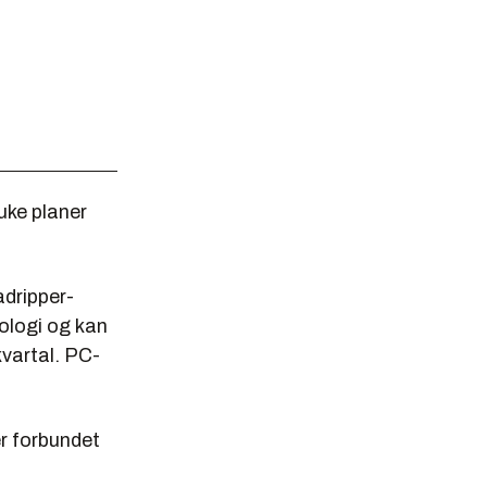
uke planer
dripper-
ologi og kan
kvartal. PC-
er forbundet