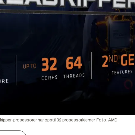
pper-prosessorer har opptil 32 prosessorkjerner.
Foto:
AMD