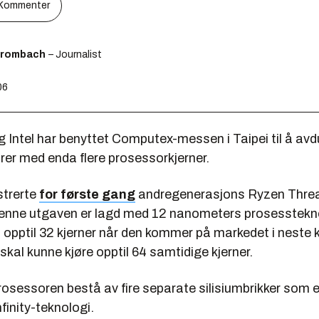
Kommenter
Brombach
– Journalist
06
Intel har benyttet Computex-messen i Taipei til å avd
er med enda flere prosessorkjerner.
trerte
for første gang
andregenerasjons Ryzen Threa
enne utgaven er lagd med 12 nanometers prosesstekn
opptil 32 kjerner når den kommer på markedet i neste 
kal kunne kjøre opptil 64 samtidige kjerner.
 prosessoren bestå av fire separate silisiumbrikker som 
inity-teknologi.