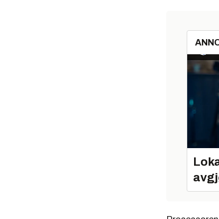
ANN
Loka
avgj