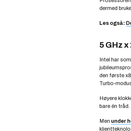
Prosessoren 
dermed bruk
Les også:
D
5 GHz x
Intel har so
jubileumspros
den første x8
Turbo-modus.
Høyere klokke
bare én tråd.
Men
under h
klientteknol