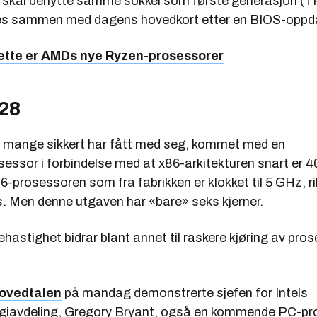
skal benytte samme sokkel som første generasjon (T
es sammen med dagens hovedkort etter en BIOS-oppda
ette er AMDs nye Ryzen-prosessorer
 28
m mange sikkert har fått med seg, kommet med en
essor i forbindelse med at x86-arkitekturen snart er 4
6-prosessoren som fra fabrikken er klokket til 5 GHz, ri
 Men denne utgaven har «bare» seks kjerner.
hastighet bidrar blant annet til raskere kjøring av pr
ovedtalen
på mandag demonstrerte sjefen for Intels
ogiavdeling, Gregory Bryant, også en kommende PC-p