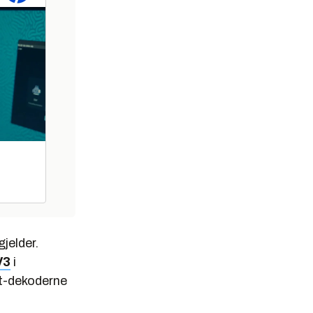
jelder.
V3
i
at-dekoderne