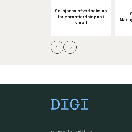
Seksjonssjef ved seksjon
S
for garantiordningen i
Manag
Norad
Ansvarlig redaktør