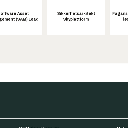
oftware Asset
Sikkerhetsarkitekt
Fagansv
ement (SAM) Lead
Skyplattform
lø