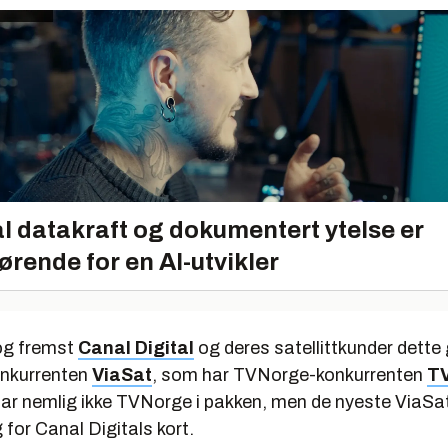
l datakraft og dokumentert ytelse er
ørende for en AI-utvikler
 og fremst
Canal Digital
og deres satellittkunder dette g
onkurrenten
ViaSat
, som har TVNorge-konkurrenten
T
 har nemlig ikke TVNorge i pakken, men de nyeste ViaS
 for Canal Digitals kort.