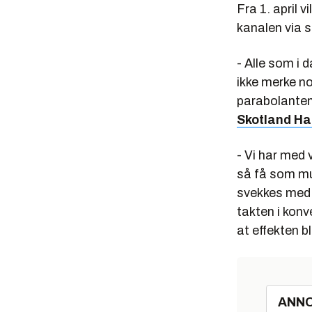
Fra 1. april vi
kanalen via sa
- Alle som i 
ikke merke n
parabolanten
Skotland H
- Vi har med 
så få som muli
svekkes med e
takten i konv
at effekten b
ANN