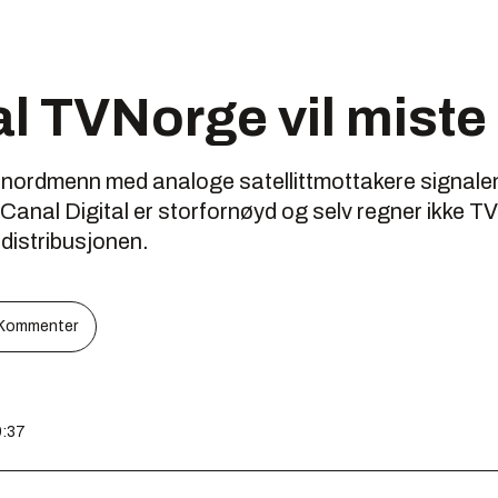
al TVNorge vil miste
lle nordmenn med analoge satellittmottakere signal
 Canal Digital er storfornøyd og selv regner ikke T
 distribusjonen.
Kommenter
9:37