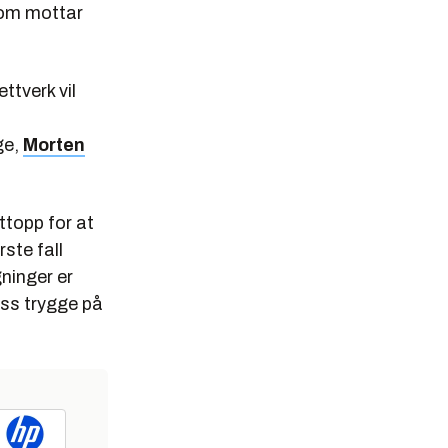
 som mottar
ttverk vil
ge,
Morten
ttopp for at
rste fall
gninger er
 oss trygge på