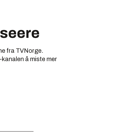
 seere
ene fra TVNorge.
V-kanalen å miste mer