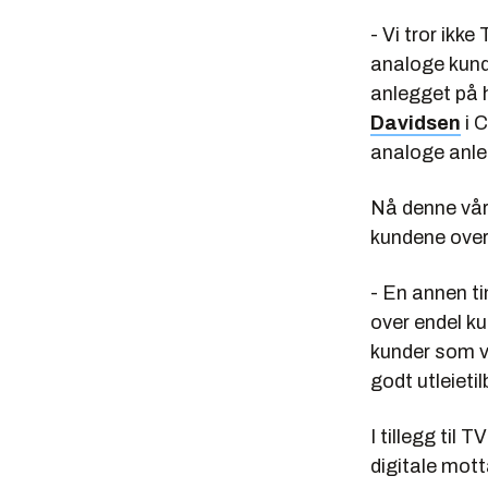
- Vi tror ik
analoge kund
anlegget på h
Davidsen
i C
analoge anleg
Nå denne våre
kundene over 
- En annen tin
over endel ku
kunder som vil
godt utleieti
I tillegg til 
digitale mott