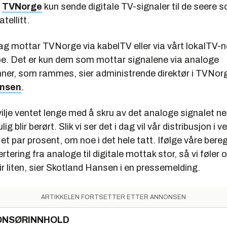
l
TVNorge
kun sende digitale TV-signaler til de seere
tellitt.
dag mottar TVNorge via kabelTV eller via vårt lokalTV-ne
oe. Det er kun dem som mottar signalene via analoge
ner, som rammes, sier administrende direktør i TVNor
ansen
.
vilje ventet lenge med å skru av det analoge signalet ne
g blir berørt. Slik vi ser det i dag vil vår distribusjon i ve
t par prosent, om noe i det hele tatt. Ifølge våre bere
ertering fra analoge til digitale mottak stor, så vi føler
lir liten, sier Skotland Hansen i en pressemelding.
ARTIKKELEN FORTSETTER ETTER ANNONSEN
ONSØRINNHOLD