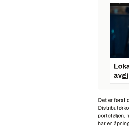
Loka
avgj
Det er først
Distributørk
porteføljen,
har en åpning