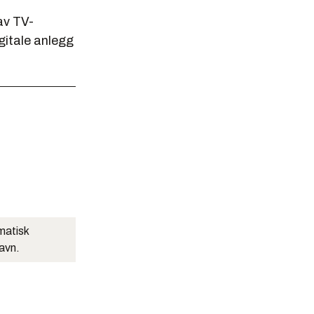
av TV-
gitale anlegg
matisk
navn.