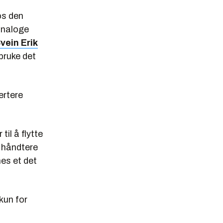
os den
analoge
vein Erik
 bruke det
ertere
til å flytte
l håndtere
nes et det
kun for