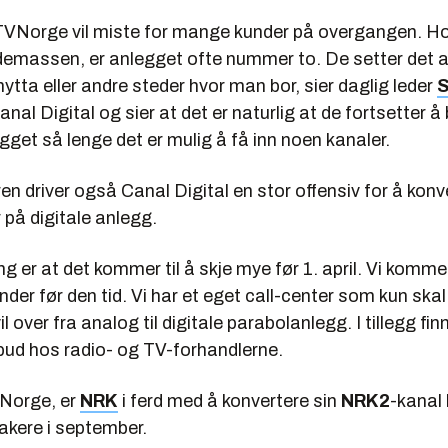
ke TVNorge vil miste for mange kunder på overgangen. H
emassen, er anlegget ofte nummer to. De setter det 
ytta eller andre steder hvor man bor, sier daglig leder
S
anal Digital og sier at det er naturlig at de fortsetter å
get så lenge det er mulig å få inn noen kanaler.
n driver også Canal Digital en stor offensiv for å konv
på digitale anlegg.
g er at det kommer til å skje mye før 1. april. Vi kommer 
nder før den tid. Vi har et eget call-center som kun ska
 over fra analog til digitale parabolanlegg. I tillegg fin
lbud hos radio- og TV-forhandlerne.
TVNorge, er
NRK
i ferd med å konvertere sin
NRK2
-kanal 
akere i september.