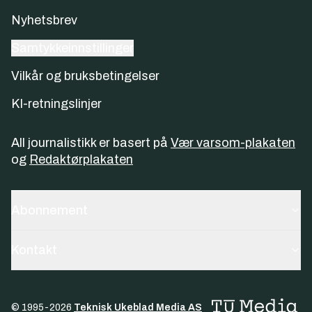
Nyhetsbrev
Samtykkeinnstillinger
Vilkår og bruksbetingelser
KI-retningslinjer
All journalistikk er basert på
Vær varsom-plakaten
og
Redaktørplakaten
Abonnement
Kontakt
© 1995-
2026
Teknisk Ukeblad Media AS