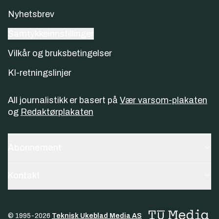
Nyhetsbrev
Samtykkeinnstillinger
Vilkår og bruksbetingelser
KI-retningslinjer
All journalistikk er basert på
Vær varsom-plakaten
og
Redaktørplakaten
Abonnement
Kontakt
© 1995-
2026
Teknisk Ukeblad Media AS