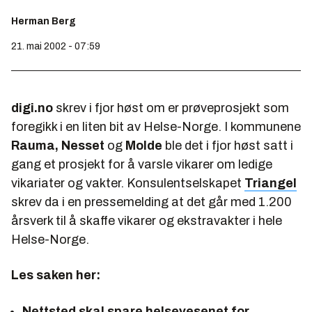
Herman Berg
21. mai 2002 - 07:59
digi.no
skrev i fjor høst om er prøveprosjekt som
foregikk i en liten bit av Helse-Norge. I kommunene
Rauma, Nesset
og
Molde
ble det i fjor høst satt i
gang et prosjekt for å varsle vikarer om ledige
vikariater og vakter. Konsulentselskapet
Triangel
skrev da i en pressemelding at det går med 1.200
årsverk til å skaffe vikarer og ekstravakter i hele
Helse-Norge.
Les saken her:
Nettsted skal spare helsevesenet for