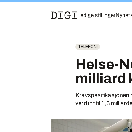
Ledige stillinger
Nyhet
TELEFONI
Helse-No
milliard
Kravspesifikasjonen 
verd inntil 1,3 milliard