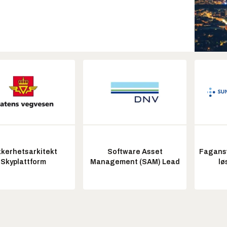
kkerhetsarkitekt
Software Asset
Fagansv
Skyplattform
Management (SAM) Lead
lø