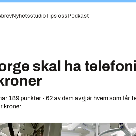
sbrev
Nyhetsstudio
Tips oss
Podkast
rge skal ha telefoni
 kroner
har 189 punkter - 62 av dem avgjør hvem som får t
er kroner.