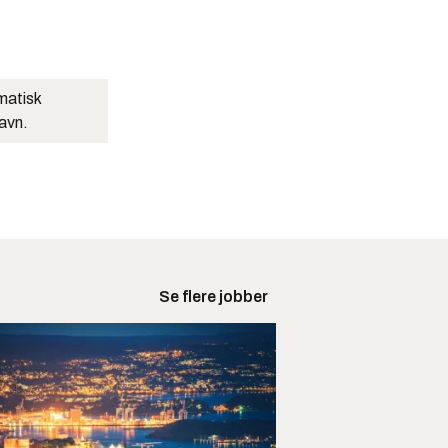
matisk
navn.
Se flere jobber