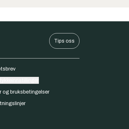
Tips oss
tsbrev
ykkeinnstillinger
r og bruksbetingelser
tningslinjer