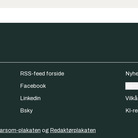
RSS-feed forside
Nyhe
Facebook
Samt
Linkedin
Vilkå
Bsky
KI-re
varsom-plakaten
og
Redaktørplakaten