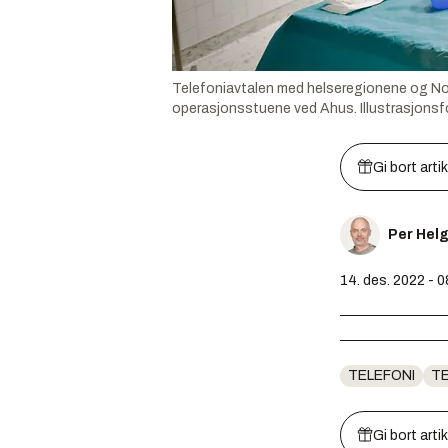
Telefoniavtalen med helseregionene og No
operasjonsstuene ved Ahus.
Illustrasjons
Gi bort arti
Per Hel
14. des. 2022 - 0
TELEFONI
T
Gi bort arti