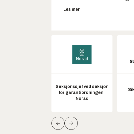
Les mer
Seksjonssjef ved seksjon
Si
for garantiordningen i
Norad