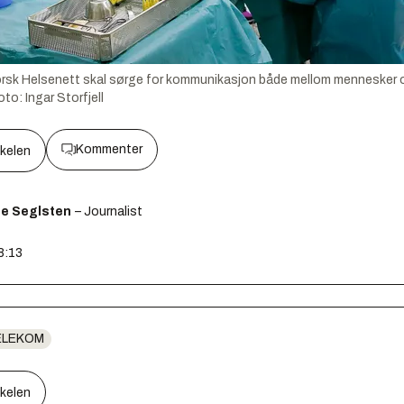
rsk Helsenett skal sørge for kommunikasjon både mellom mennesker og
foto:
Ingar Storfjell
Kommenter
kkelen
ge Seglsten
– Journalist
8:13
ELEKOM
kkelen