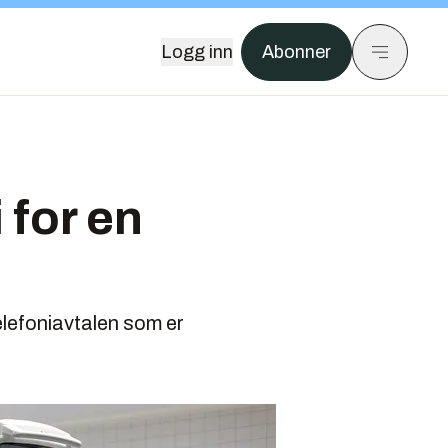
Logg inn
Abonner
 for en
elefoniavtalen som er