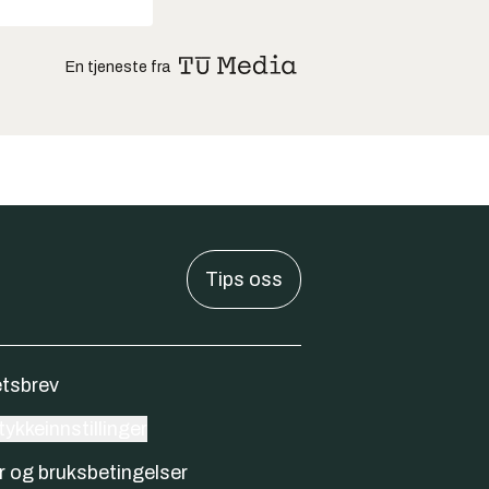
En tjeneste fra
Tips oss
tsbrev
ykkeinnstillinger
r og bruksbetingelser