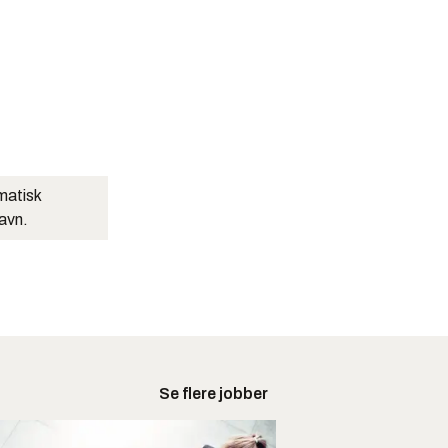
matisk
navn.
Se flere jobber