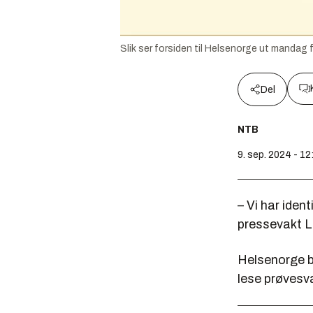
Slik ser forsiden til Helsenorge ut mandag
Del
NTB
9. sep. 2024 - 12
– Vi har iden
pressevakt Lo
Helsenorge br
lese prøvesva