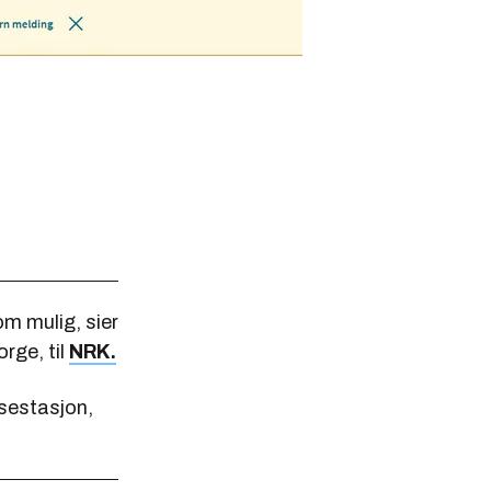
om mulig, sier
rge, til
NRK.
lsestasjon,