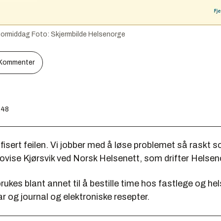
 formiddag
Foto:
Skjermbilde Helsenorge
Kommenter
:48
tifisert feilen. Vi jobber med å løse problemet så raskt s
vise Kjørsvik ved Norsk Helsenett, som drifter Helseno
ukes blant annet til å bestille time hos fastlege og he
r og journal og elektroniske resepter.