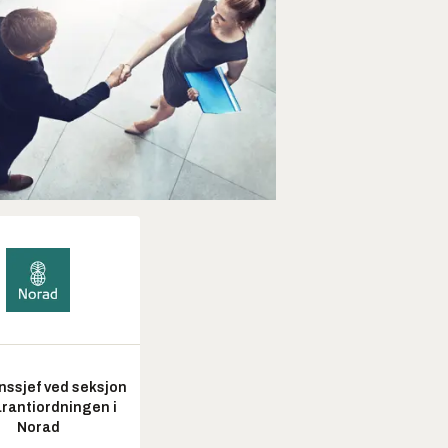
nssjef ved seksjon
arantiordningen i
Norad