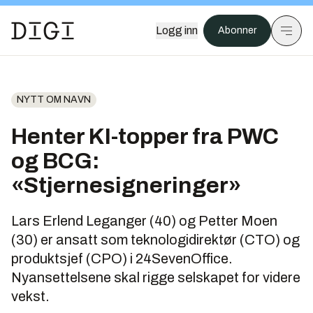
Logg inn
Abonner
NYTT OM NAVN
Henter KI-topper fra PWC
og BCG:
«Stjernesigneringer»
Lars Erlend Leganger (40) og Petter Moen
(30) er ansatt som teknologidirektør (CTO) og
produktsjef (CPO) i 24SevenOffice.
Nyansettelsene skal rigge selskapet for videre
vekst.