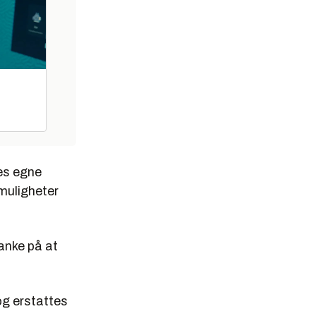
es egne
 muligheter
anke på at
og erstattes