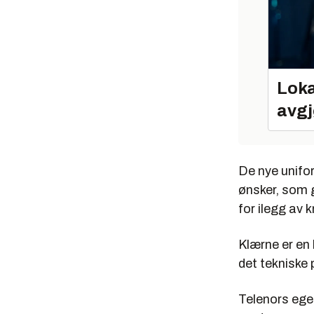
Loka
avgj
De nye unifo
ønsker, som g
for ilegg av 
Klærne er en 
det tekniske
Telenors ege