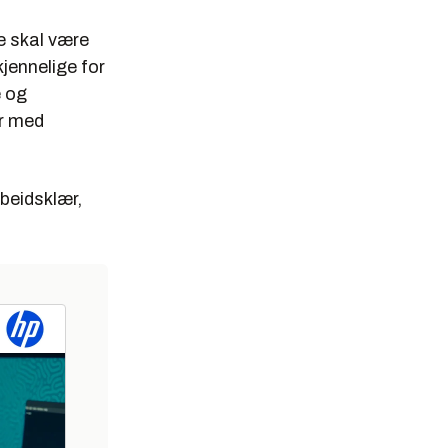
re skal være
jennelige for
e og
or med
rbeidsklær,