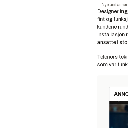
Nye uniformer 
Designer
Ing
fint og funks
kundene rund
Installasjon
ansatte i sto
Telenors tekn
som var funks
ANN