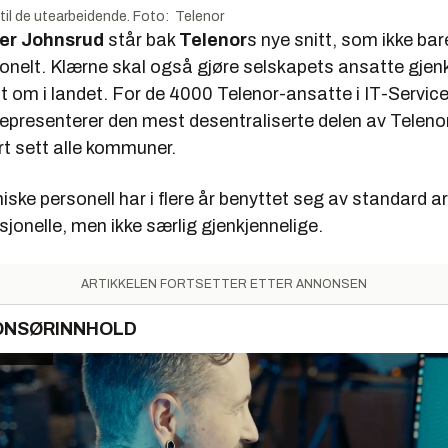
til de utearbeidende. Foto: Telenor
er Johnsrud
står bak
Telenor
s nye snitt, som ikke ba
jonelt. Klærne skal også gjøre selskapets ansatte gjenk
t om i landet. For de 4000 Telenor-ansatte i IT-Servic
 representerer den mest desentraliserte delen av Telen
rt sett alle kommuner.
iske personell har i flere år benyttet seg av standard a
jonelle, men ikke særlig gjenkjennelige.
ARTIKKELEN FORTSETTER ETTER ANNONSEN
ONSØRINNHOLD