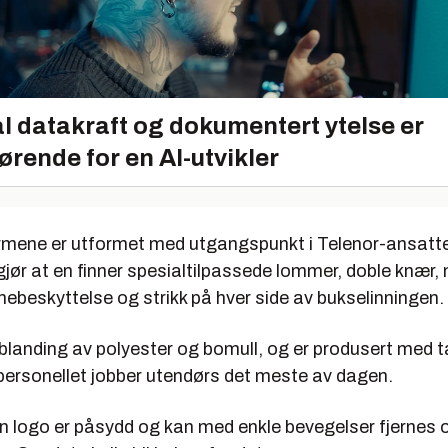
l datakraft og dokumentert ytelse er
ørende for en AI-utvikler
rmene er utformet med utgangspunkt i Telenor-ansatt
jør at en finner spesialtilpassede lommer, doble knær,
knebeskyttelse og strikk på hver side av bukselinningen.
blanding av polyester og bomull, og er produsert med t
 personellet jobber utendørs det meste av dagen.
n logo er påsydd og kan med enkle bevegelser fjernes 