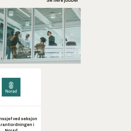
Se flere jobber
nssjef ved seksjon
arantiordningen i
Norad