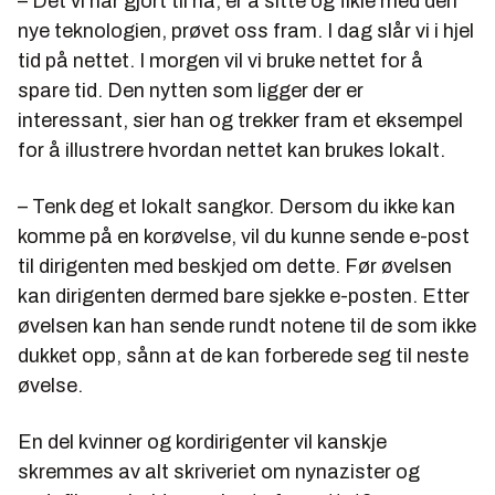
– Det vi har gjort til nå, er å sitte og fikle med den
nye teknologien, prøvet oss fram. I dag slår vi i hjel
tid på nettet. I morgen vil vi bruke nettet for å
spare tid. Den nytten som ligger der er
interessant, sier han og trekker fram et eksempel
for å illustrere hvordan nettet kan brukes lokalt.
– Tenk deg et lokalt sangkor. Dersom du ikke kan
komme på en korøvelse, vil du kunne sende e-post
til dirigenten med beskjed om dette. Før øvelsen
kan dirigenten dermed bare sjekke e-posten. Etter
øvelsen kan han sende rundt notene til de som ikke
dukket opp, sånn at de kan forberede seg til neste
øvelse.
En del kvinner og kordirigenter vil kanskje
skremmes av alt skriveriet om nynazister og