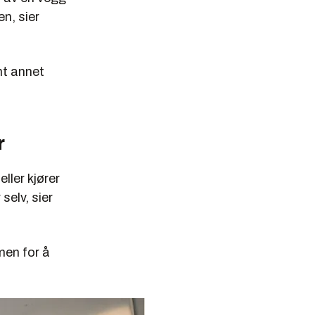
n, sier
nt annet
r
ller kjører
selv, sier
men for å