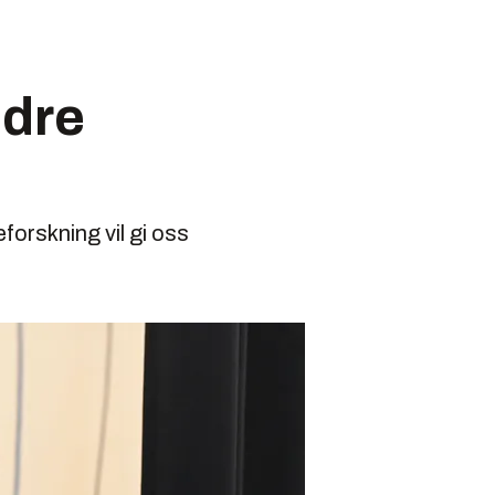
edre
orskning vil gi oss