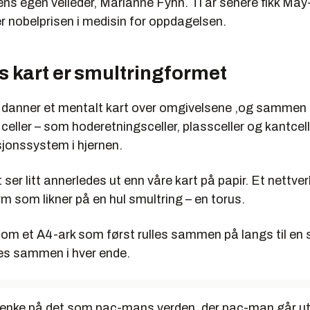
s egen veileder, Marianne Fyhn. Ti år senere fikk May-
 nobelprisen i medisin for oppdagelsen.
s kart er smultringformet
e danner et mentalt kart over omgivelsene ,og sammen
 celler – som hoderetningsceller, plassceller og kantcel
sjonssystem i hjernen.
 ser litt annerledes ut enn våre kart på papir. Et nettver
m som likner på en hul smultring – en torus.
om et A4-ark som først rulles sammen på langs til en s
les sammen i hver ende.
å tenke på det som pac-mans verden, der pac-man går u