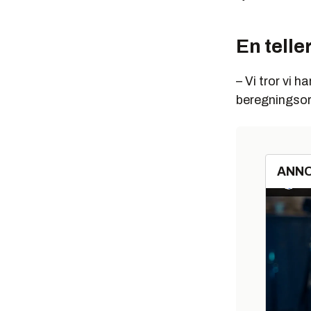
En teller
– Vi tror vi h
beregningsor
ANN