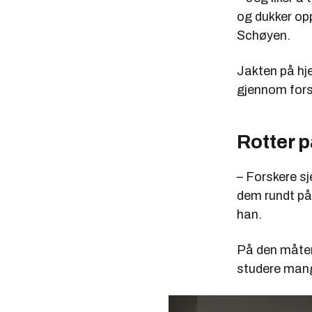
og dukker op
Schøyen.
Jakten på hj
gjennom forsø
Rotter p
– Forskere sj
dem rundt på l
han.
På den måten 
studere mang