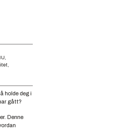
NU,
itet,
 å holde deg i
 har gått?
ser. Denne
hvordan