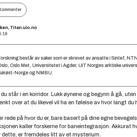
Kommenter
ken, Titan.uio.no
5:19
orskning består av saker som er skrevet av ansatte i Sintef, NT
Oslo, Oslo Met, Universitetet i Agder, UiT Norges arktiske univers
i Sørøst-Norge og NMBU.
 du står i en korridor. Lukk øynene og begynn å gå, uten
enkt over at du likevel vil ha en følelse av hvor langt du
r rede på hvor du er, bare basert på dine egne bevegel
ksjonen kaller forskerne for baneintegrasjon. Akkurat 
r dette, er fremdeles litt av et mysterium.