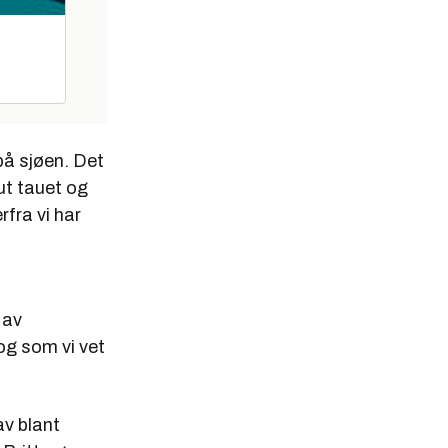
på sjøen. Det
ut tauet og
rfra vi har
 av
 og som vi vet
av blant