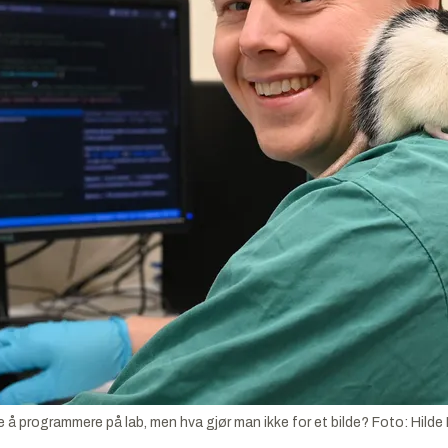
e å programmere på lab, men hva gjør man ikke for et bilde?
Foto:
Hilde