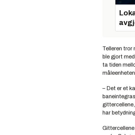
Loka
avgj
Telleren tror
ble gjort me
ta tiden mell
måleenheten 
– Det er et k
baneintegras
gittercellene
har betydning
Gittercellene