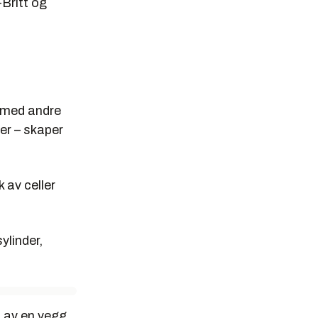
Britt og
 med andre
ler – skaper
k av celler
ylinder,
t av en vegg