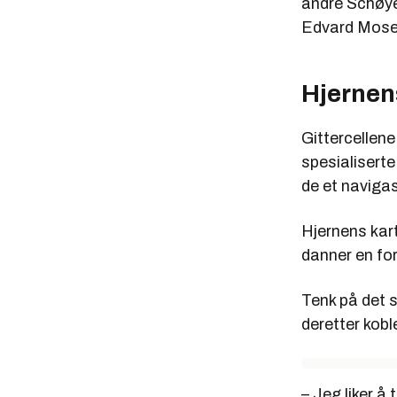
andre Schøyen
Edvard Moser
Hjernen
Gittercellen
spesialiserte
de et naviga
Hjernens kart
danner en for
Tenk på det s
deretter kob
– Jeg liker 