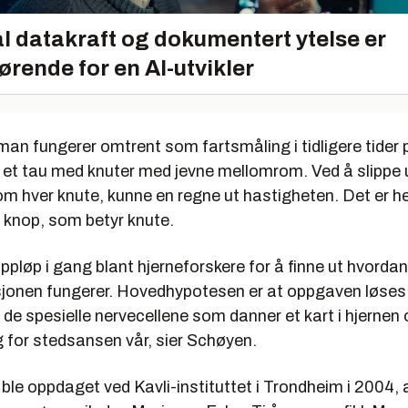
l datakraft og dokumentert ytelse er
ørende for en AI-utvikler
 man fungerer omtrent som fartsmåling i tidligere tider 
d et tau med knuter med jevne mellomrom. Ved å slippe 
om hver knute, kunne en regne ut hastigheten. Det er he
knop, som betyr knute.
appløp i gang blant hjerneforskere for å finne ut hvordan
jonen fungerer. Hovedhypotesen er at oppgaven løses
, de spesielle nervecellene som danner et kart i hjernen
 for stedsansen vår, sier Schøyen.
 ble oppdaget ved Kavli-instituttet i Trondheim i 2004, 