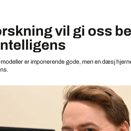
rskning vil gi oss b
intelligens
modeller er imponerende gode, men en dæsj hjernef
ens.