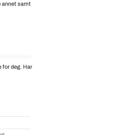
ye annet samt
e for deg. Har
il.