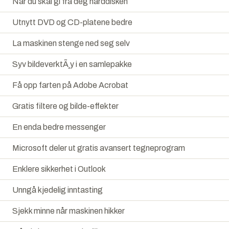
Når du skal gi fra deg harddisken
Utnytt DVD og CD-platene bedre
La maskinen stenge ned seg selv
Syv bildeverktÃ¸y i en samlepakke
Få opp farten på Adobe Acrobat
Gratis filtere og bilde-effekter
En enda bedre messenger
Microsoft deler ut gratis avansert tegneprogram
Enklere sikkerhet i Outlook
Unngå kjedelig inntasting
Sjekk minne når maskinen hikker