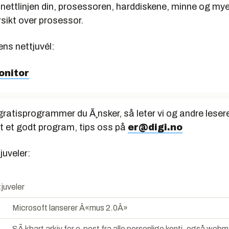
r nettlinjen din, prosessoren, harddiskene, minne og m
sikt over prosessor.
ens nettjuvél:
onitor
ratisprogrammer du Ã¸nsker, så leter vi og andre leser
et et godt program, tips oss på
er@digi.no
juveler:
tjuveler
Microsoft lanserer Â«mus 2.0Â»
SÃ¸kbart arkiv for e-post fra alle personlige konti, også webma