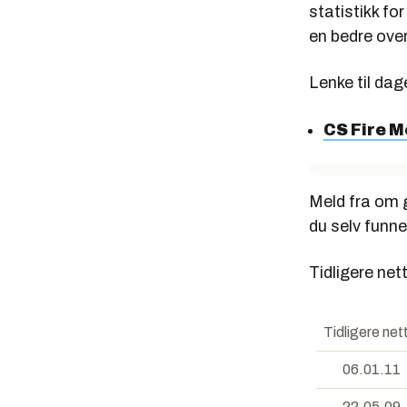
statistikk fo
en bedre over
Lenke til dag
CS Fire M
Meld fra om g
du selv funn
Tidligere nett
Tidligere net
06.01.11
22.05.09