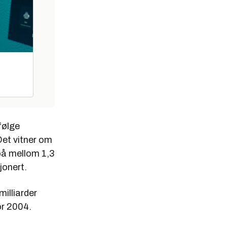
følge
Det vitner om
på mellom 1,3
jonert.
illiarder
or 2004.