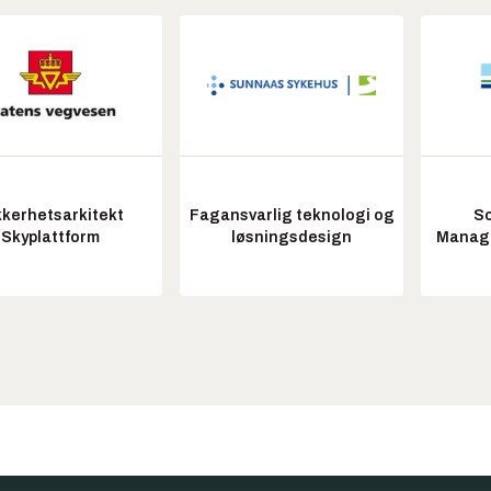
kkerhetsarkitekt
Fagansvarlig teknologi og
So
Skyplattform
løsningsdesign
Manag