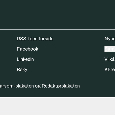
RSS-feed forside
Nyhe
Facebook
Samt
Linkedin
Vilkå
Bsky
KI-re
varsom-plakaten
og
Redaktørplakaten