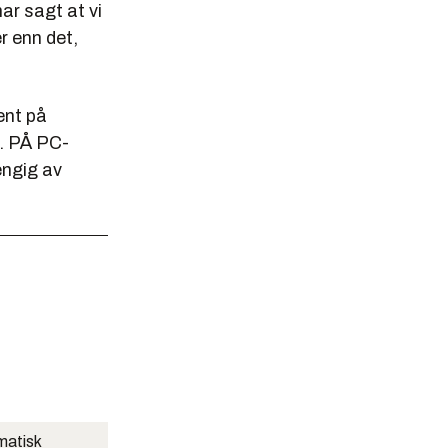
ar sagt at vi
er enn det,
ent på
t. PÅ PC-
engig av
matisk