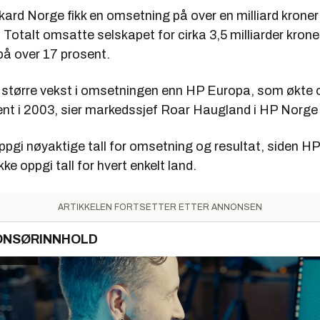
rd Norge fikk en omsetning på over en milliard kroner i
 Totalt omsatte selskapet for cirka 3,5 milliarder kron
på over 17 prosent.
n større vekst i omsetningen enn HP Europa, som økte
t i 2003, sier markedssjef Roar Haugland i HP Norge ti
oppgi nøyaktige tall for omsetning og resultat, siden HP
ikke oppgi tall for hvert enkelt land.
ARTIKKELEN FORTSETTER ETTER ANNONSEN
ONSØRINNHOLD