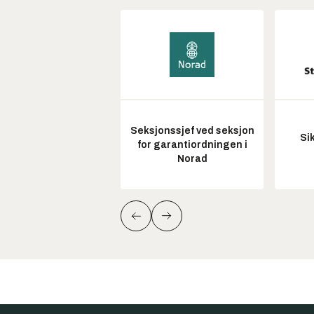
Seksjonssjef ved seksjon
Si
for garantiordningen i
Norad