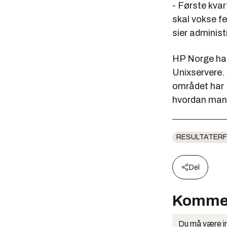
- Første kvar
skal vokse fe
sier administ
HP Norge har
Unixservere.
området har 
hvordan man 
RESULTATERF
Del
Komme
Du må være in