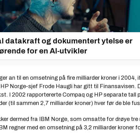
l datakraft og dokumentert ytelse er
ørende for en AI-utvikler
er an til en omsetning på fire milliarder kroner i 2004, i
HP Norge-sjef Frode Haugli har gitt til Finansavisen. 
ekst. I 2002 rapportererte Compaq og HP separate tall 
der (til sammen 2,7 milliarder kroner) hver før de ble fus
kker dermed fra IBM Norge, som omsatte for drøye tre m
. IBM regner med en omsetning på 3,2 milliarder kroner f