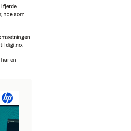
 fjerde
er, noe som
 omsetningen
l digi.no.
 har en