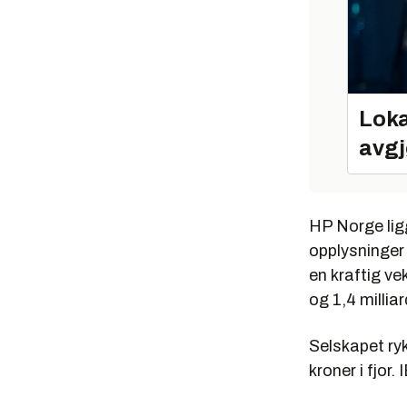
Loka
avgj
HP Norge ligg
opplysninger 
en kraftig v
og 1,4 milliar
Selskapet ry
kroner i fjor