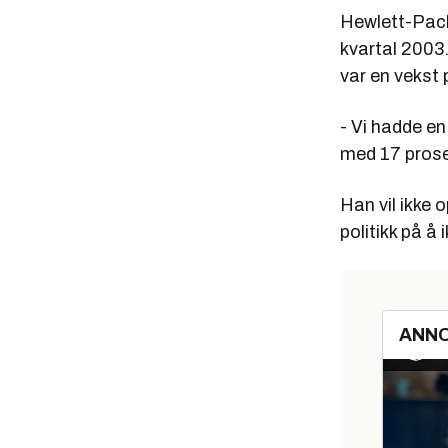
Hewlett-Packa
kvartal 2003.
var en vekst 
- Vi hadde e
med 17 prosen
Han vil ikke 
politikk på å 
ANN