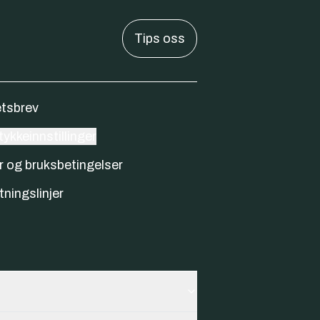
Tips oss
tsbrev
ykkeinnstillinger
r og bruksbetingelser
tningslinjer