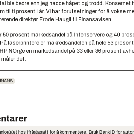
tal ble bedre enn jeg hadde håpet og trodd. Konsernet h
m til ti prosent i år. Vi har forutsetninger for å vokse m
rerende direktør Frode Haugli til Finansavisen.
 50 prosent markedsandel på Intenservere og 40 pros
 På laserprintere er makredsandelen på hele 53 prosen
HP NOrge en markedsandel på 33 eller 36 prosent avh
måler det.
INANS
ntarer
nlogget hos Ifrågasätt for å kommentere. Bruk BankID for auto