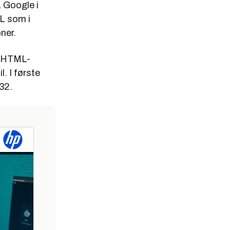
 Google i
ML som i
ner.
av HTML-
. I første
32.