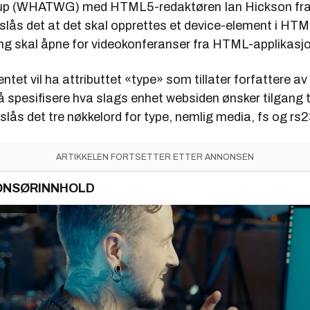
up (WHATWG) med HTML5-redaktøren Ian Hickson fra
eslås det at det skal opprettes et device-element i HT
g skal åpne for videokonferanser fra HTML-applikasjo
tet vil ha attributtet «type» som tillater forfattere 
spesifisere hva slags enhet websiden ønsker tilgang til
ås det tre nøkkelord for type, nemlig media, fs og rs2
ARTIKKELEN FORTSETTER ETTER ANNONSEN
ONSØRINNHOLD