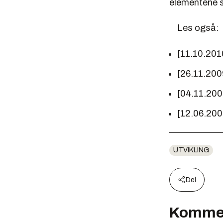
elementene 
Les også:
[11.10.201
[26.11.200
[04.11.20
[12.06.20
UTVIKLING
Del
Komme