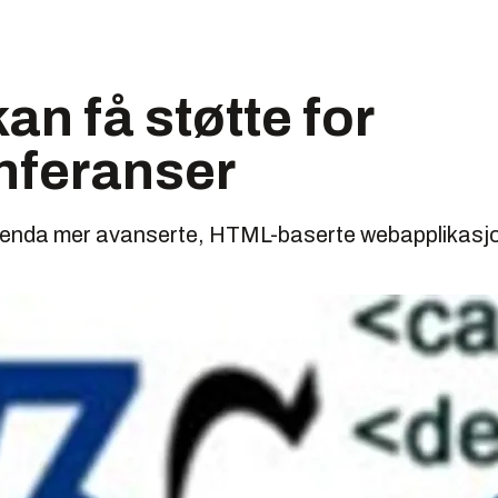
n få støtte for
nferanser
r enda mer avanserte, HTML-baserte webapplikasjo