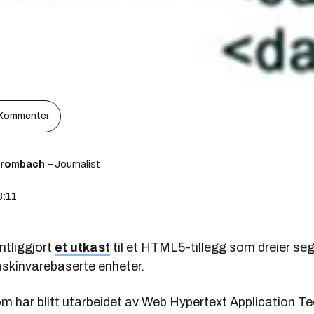
Kommenter
Brombach
– Journalist
3:11
ntliggjort
et utkast
til et HTML5-tillegg som dreier s
askinvarebaserte enheter.
om har blitt utarbeidet av Web Hypertext Application T