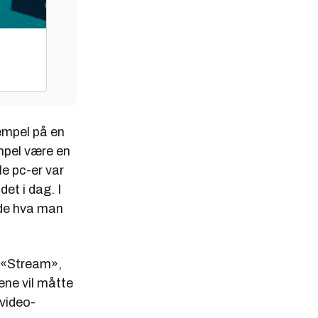
empel på en
mpel være en
le pc-er var
et i dag. I
yde hva man
 «Stream»,
ne vil måtte
 video-