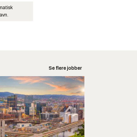
matisk
navn.
Se flere jobber