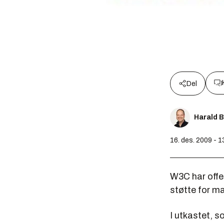
Del
Harald 
16. des. 2009 - 1
W3C har offe
støtte for m
I utkastet, s