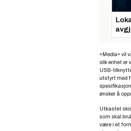
Loka
avgj
«Media» vil v
slik enhet er
USB-tilknytte
utstyrt med 
spesifikasjon
ønsker å opp
Utkastet ski
som skal bru
være i et for