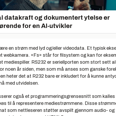
l datakraft og dokumentert ytelse er
ørende for en AI-utvikler
ære en strøm med lyd og/eller videodata. Et typisk eks
 et webkamera. «Fs» står for filsystem og kan for ekse
t mediespiller. RS232 er seriellporten som stort sett al
for noen år siden, men som må anses som ganske foreld
en heter det at R232 bare er inkludert for å kunne ant
nå med utvidelsen.
sserer også et programmeringsgrensesnitt som kalles
kes til å representere mediestrømmene. Disse strømme
mat som nettleseren støtter avspilt gjennom audio- og