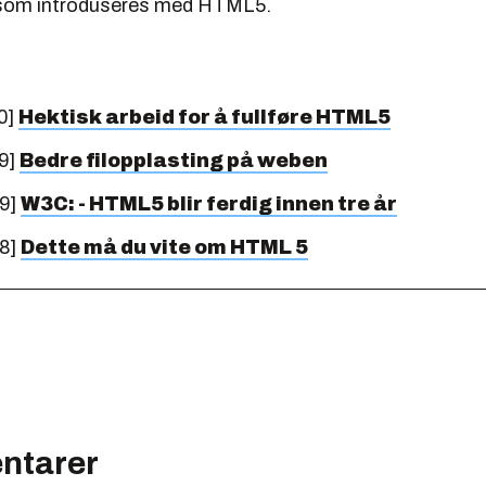
som introduseres med HTML5.
0]
Hektisk arbeid for å fullføre HTML5
9]
Bedre filopplasting på weben
09]
W3C: - HTML5 blir ferdig innen tre år
08]
Dette må du vite om HTML 5
ntarer