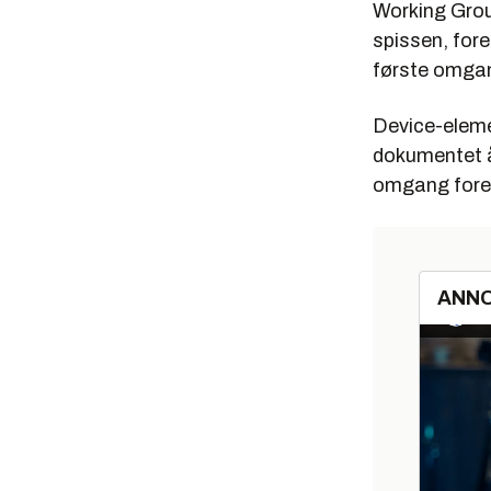
Working Gro
spissen, for
første omgan
Device-elemen
dokumentet å 
omgang foresl
ANN