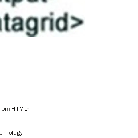
eg om HTML-
echnology