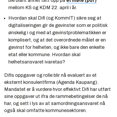
ble blant annet tatt opp på
et møte (pdf)
mellom KS og KDM 22. april i år.
Hvordan skal Difi (og KommIT) sikre seg at
digitaliseringen gir de gevinster som er politisk
ønskelig i og med at gevinstproblematikken er
komplisert, og at det overordnede målet er en
gevinst for helheten, og ikke bare den enkelte
etat eller kommune. Hvordan skal
helhetsansvaret ivaretas?
Difis oppgaver og rolle blir nå evaluert av et
eksternt konsulentfirma (Agenda Kaupang).
Mandatet er å vurdere hvor effektivt Difi har utført
sine oppgaver ut ifra de rammebetingelser de nå
har, og sett i lys av at samordningsansvaret nå
også skal omfatte kommunesektoren.