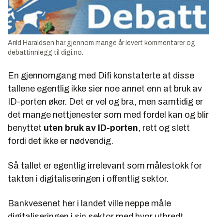
Arild Haraldsen har gjennom mange år levert kommentarer og
debattinnlegg til digi.no.
En gjennomgang med Difi konstaterte at disse
tallene egentlig ikke sier noe annet enn at bruk av
ID-porten øker. Det er vel og bra, men samtidig er
det mange nettjenester som med fordel kan og blir
benyttet
uten bruk av ID-porten
, rett og slett
fordi det ikke er nødvendig.
Så tallet er egentlig irrelevant som målestokk for
takten i digitaliseringen i offentlig sektor.
Bankvesenet her i landet ville neppe måle
digitaliseringen i sin sektor med hvor utbredt