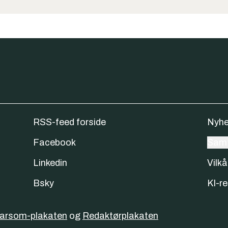
RSS-feed forside
Nyhe
Facebook
Samt
Linkedin
Vilkå
Bsky
KI-re
varsom-plakaten
og
Redaktørplakaten