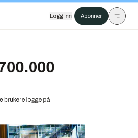
Logg inn
Abonner
 700.000
ye brukere logge på