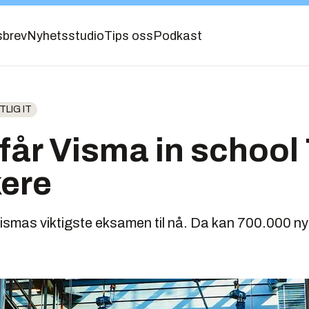
sbrev
Nyhetsstudio
Tips oss
Podkast
LIG IT
 får Visma in school
kere
Vismas viktigste eksamen til nå. Da kan 700.000 n