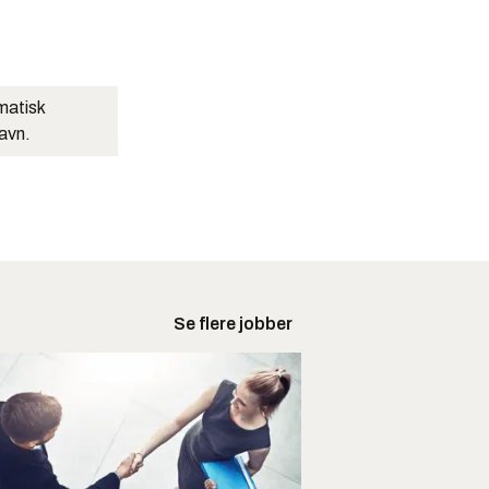
matisk
navn.
Se flere jobber