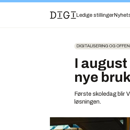
Ledige stillinger
Nyhet
DIGITALISERING OG OFFENT
I august
nye bru
Første skoledag blir 
løsningen.