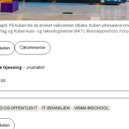
 i april. På Kuben ble de ønsket velkommen tilbake. Kuben yrkesarena i
fag og Kuben kurs- og teknologisenter (KKT). Illustrasjonsfoto.
Foto
Kommenter
kkelen
e Gjessing
– Journalist
:00
G OG OFFENTLIG IT
IT-BRANSJEN
VISMA INSCHOOL
kkelen