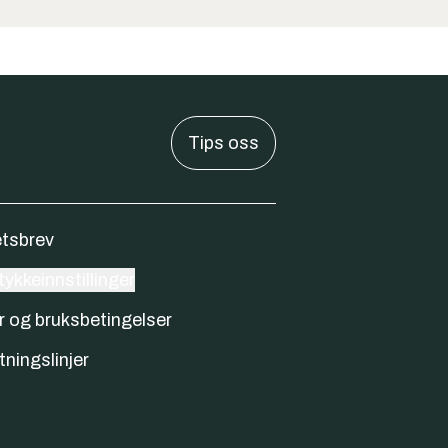
Tips oss
tsbrev
ykkeinnstillinger
r og bruksbetingelser
tningslinjer