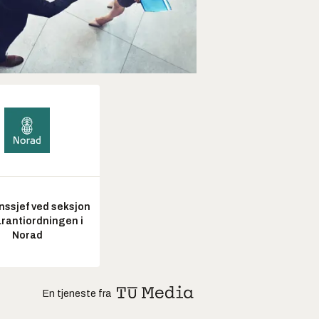
nssjef ved seksjon
arantiordningen i
Norad
En tjeneste fra