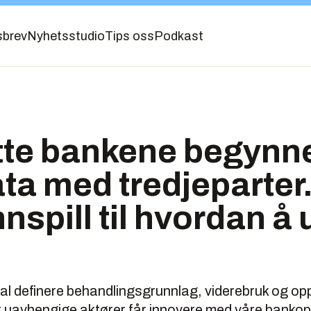
sbrev
Nyhetsstudio
Tips oss
Podkast
åtte bankene begynne
a med tredjeparter.
nspill til hvordan å
al definere behandlingsgrunnlag, viderebruk og oppk
 uavhengige aktører får innovere med våre bankop