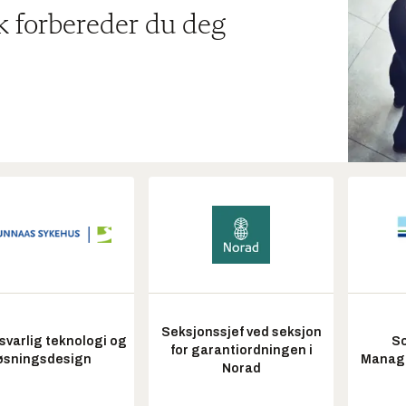
ik forbereder du deg
Seksjonssjef ved seksjon
varlig teknologi og
So
for garantiordningen i
øsningsdesign
Manag
Norad