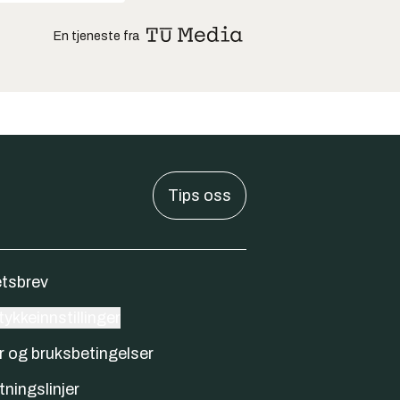
En tjeneste fra
Tips oss
tsbrev
ykkeinnstillinger
r og bruksbetingelser
tningslinjer