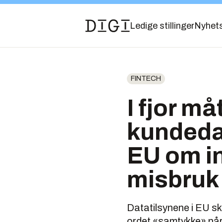
Ledige stillinger
Nyhet
FINTECH
I fjor m
kundedat
EU om in
misbruk
Datatilsynene i EU sk
ordet «samtykke» når