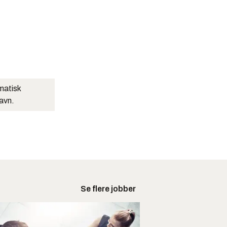
matisk
navn.
Se flere jobber