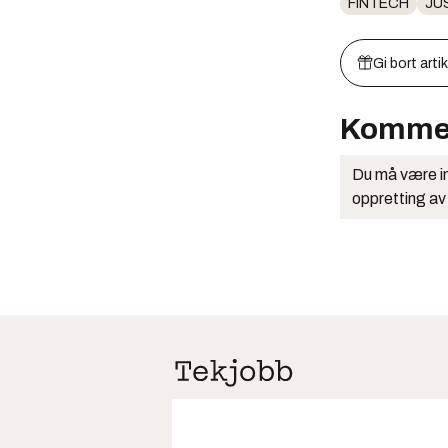
FINTECH
JU
Gi bort arti
Komme
Du må være in
oppretting av