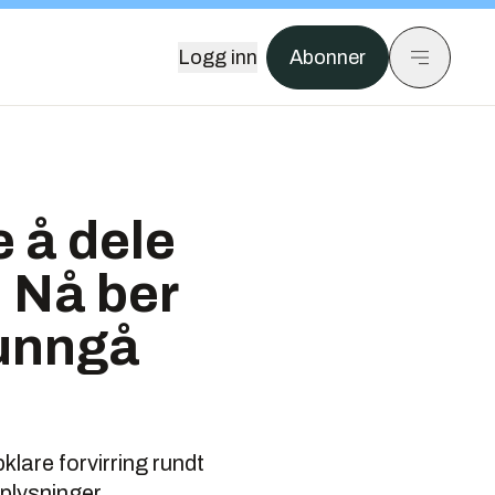
Logg inn
Abonner
 å dele
 Nå ber
 unngå
lare forvirring rundt
plysninger.