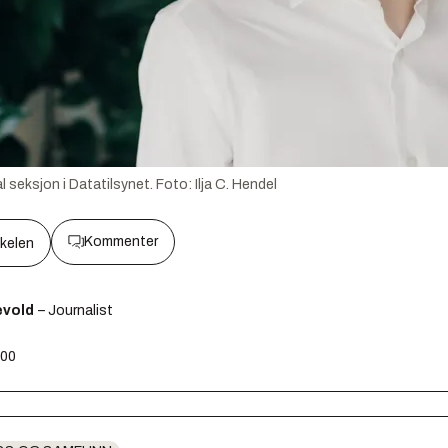
l seksjon i Datatilsynet.
Foto:
Ilja C. Hendel
Kommenter
kkelen
ævold
– Journalist
:00