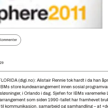
Kommenter
:29
RIDA (digi.no): Alistair Rennie tok hardt i da han åp
IBMs store kundearrangement innen sosial programva
løsninger, i Orlando i dag. Sjefen for IBMs varemerke 
 arrangement som siden 1990-tallet har framhevet bru
 til kommunikasjon, samarbeid og samhandling – at «de