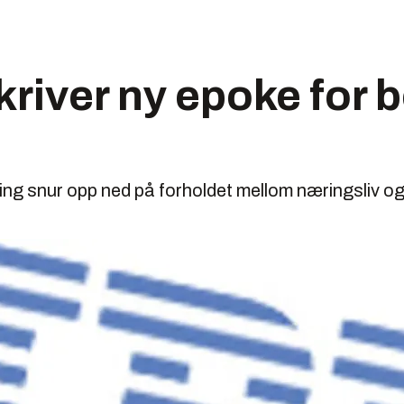
river ny epoke for b
ng snur opp ned på forholdet mellom næringsliv og