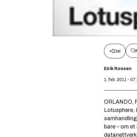
Del
Eirik Rossen
1. feb. 2011 - 07
ORLANDO, FLO
Lotusphere, 
samhandlings
bare – om et
datanettverk