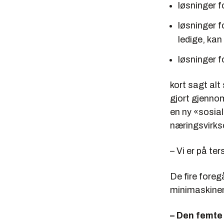
løsninger 
løsninger f
ledige, kan
løsninger f
kort sagt alt
gjort gjennom
en ny «sosial
næringsvirks
– Vi er på te
De fire fore
minimaskinen 
– Den femte 