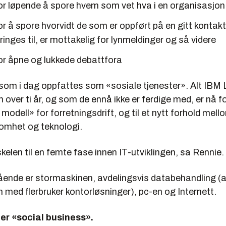
for løpende å spore hvem som vet hva i en organisasjon
or å spore hvorvidt de som er oppført på en gitt kontaktl
 ringes til, er mottakelig for lynmeldinger og så videre
or åpne og lukkede debattfora
 som i dag oppfattes som «sosiale tjenester». Alt IBM 
 over ti år, og som de ennå ikke er ferdige med, er nå f
 modell» for forretningsdrift, og til et nytt forhold mell
omhet og teknologi.
rskelen til en femte fase innen IT-utviklingen, sa Rennie.
gående er stormaskinen, avdelingsvis databehandling (a
med flerbruker kontorløsninger), pc-en og Internett.
er «social business».