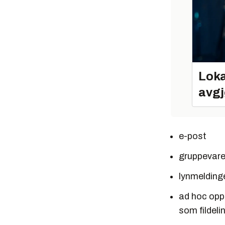
Loka
avgj
e-post
gruppevar
lynmelding
ad hoc oppr
som fildeli