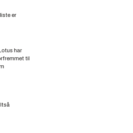
iste er
Lotus har
orfremmet til
om
ltså