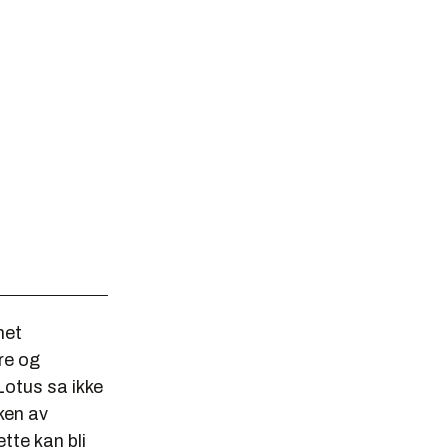
net
re og
Lotus sa ikke
ken av
tte kan bli