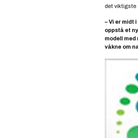
det viktigste
– Vi er midt 
oppstå et ny
modell med m
våkne om na