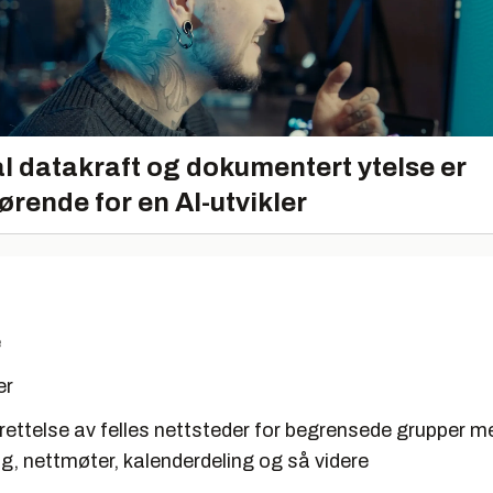
l datakraft og dokumentert ytelse er
ørende for en AI-utvikler
e
er
ettelse av felles nettsteder for begrensede grupper m
ng, nettmøter, kalenderdeling og så videre