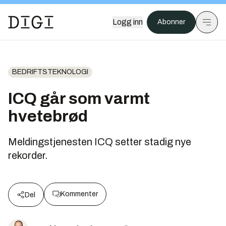
Logg inn
Abonner
BEDRIFTSTEKNOLOGI
ICQ går som varmt
hvetebrød
Meldingstjenesten ICQ setter stadig nye
rekorder.
Kommenter
Del