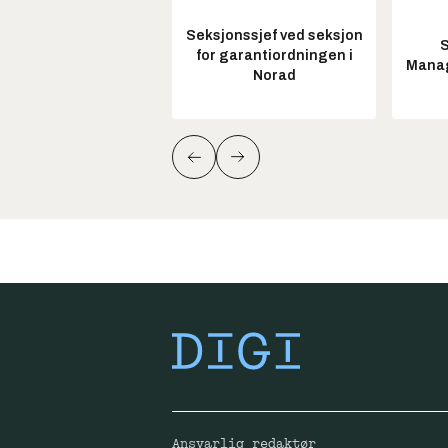
Seksjonssjef ved seksjon
S
for garantiordningen i
Manag
Norad
Ansvarlig redaktør