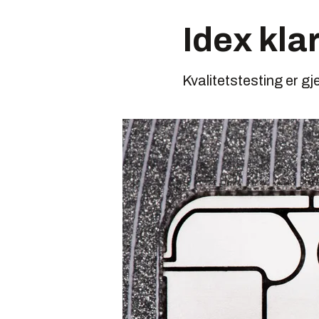
Idex kla
Kvalitetstesting er g