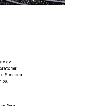
ing av
ratorier.
der. Sensoren
on og