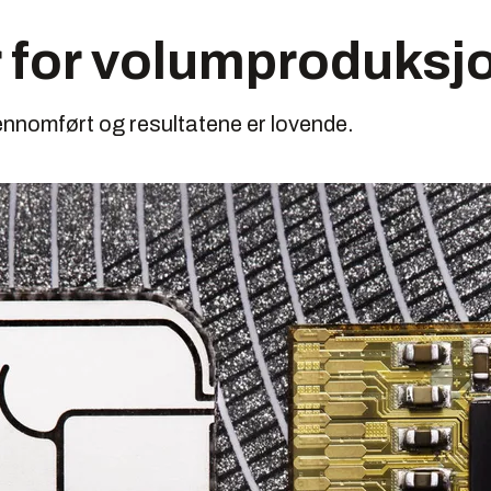
r for volumproduksj
jennomført og resultatene er lovende.