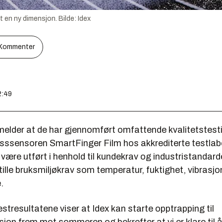
t en ny dimensjon.
Bilde:
Idex
Kommenter
2:49
melder at de har gjennomført omfattende kvalitetstest
ksssensoren SmartFinger Film hos akkrediterte testlabo
være utført i henhold til kundekrav og industristandar
stille bruksmiljøkrav som temperatur, fuktighet, vibrasj
.
estresultatene viser at Idex kan starte opptrapping til