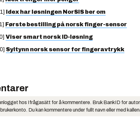
11]
Idex har løsningen NorSIS ber om
1]
Første bestilling på norsk finger-sensor
0]
Viser smart norsk ID-løsning
10]
Syltynn norsk sensor for fingeravtrykk
ntarer
nlogget hos Ifrågasätt for å kommentere. Bruk BankID for auto
 brukerkonto. Du kan kommentere under fullt navn eller med kalle