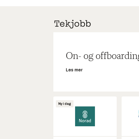
On- og offboardin
Les mer
Ny i dag