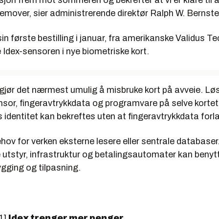
on frem mot sommeren og bekrefter at vi er klare til å 
fremover, sier administrerende direktør Ralph W. Bernste
in første bestilling i januar, fra amerikanske Validus T
 Idex-sensoren i nye biometriske kort.
 gjør det nærmest umulig å misbruke kort på avveie. Lø
nsor, fingeravtrykkdata og programvare på selve kortet, 
 identitet kan bekreftes uten at fingeravtrykkdata forla
ehov for verken eksterne lesere eller sentrale databaser
 utstyr, infrastruktur og betalingsautomater kan beny
gging og tilpasning.
1]
Idex trenger mer penger