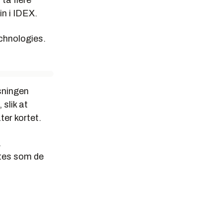
ta flere
in i IDEX.
echnologies.
sningen
slik at
ter kortet.
.
ttes som de