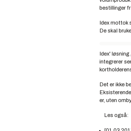
volumproduksj
bestillinger 
Idex mottok s
De skal bruke
Idex' løsning
integrerer se
kortholderens
Det er ikke b
Eksisterende
er, uten omby
Les også:
[01.03.201