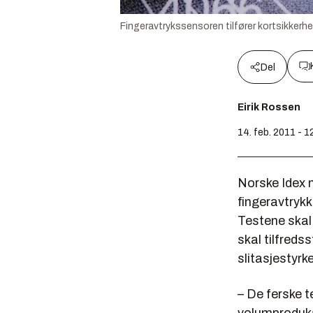
Fingeravtrykssensoren tilfører kortsikkerhe
Del
Eirik Rossen
14. feb. 2011 - 1
Norske Idex 
fingeravtryk
Testene skal 
skal tilfreds
slitasjestyrke
– De ferske t