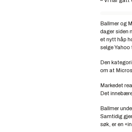
– Vi har gått
Ballmer og Mi
dager siden 
et nytt håp h
selge Yahoo ti
Den kategoris
om at Micros
Markedet rea
Det innebærer
Ballmer unde
Samtidig gje
søk, er en «i