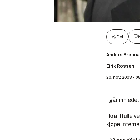
Del
Anders Brenna
Eirik Rossen
20. nov. 2008 - 0
I går innlede
I kraftfulle 
kjøpe Intern