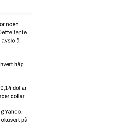
For noen
Dette tente
 avslo å
thvert håp
,14 dollar.
der dollar.
og Yahoo.
fokusert på