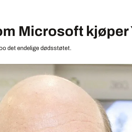
. om Microsoft kjøpe
oo det endelige dødsstøtet.