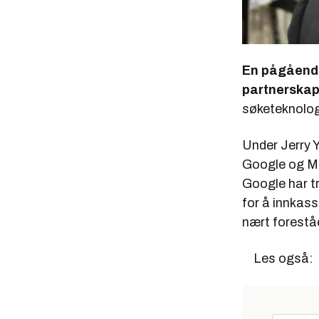
En pågående 
partnerskap
søketeknologi
Under Jerry Y
Google og Mi
Google har t
for å innkass
nært forestå
Les også: