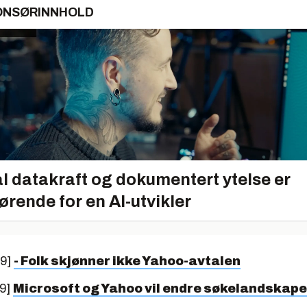
ONSØRINNHOLD
l datakraft og dokumentert ytelse er
ørende for en AI-utvikler
09]
- Folk skjønner ikke Yahoo-avtalen
09]
Microsoft og Yahoo vil endre søkelandskape