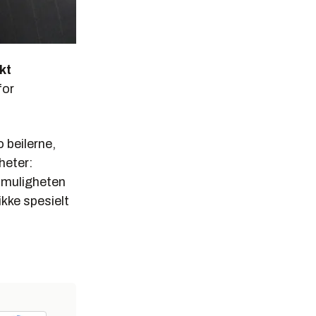
kt
for
 beilerne,
heter:
 muligheten
ikke spesielt