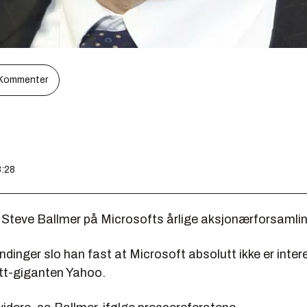
Kommenter
8:28
t Steve Ballmer på Microsofts årlige aksjonærforsamli
vendinger slo han fast at Microsoft absolutt ikke er intere
ett-giganten Yahoo.