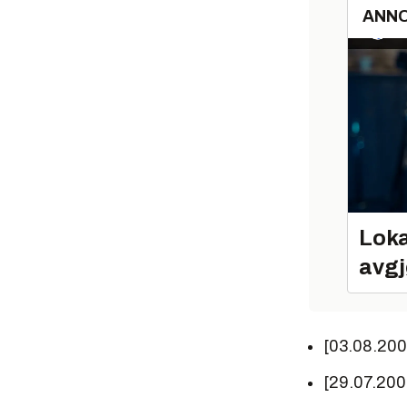
ANN
Loka
avgj
[03.08.20
[29.07.20