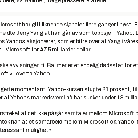
 videre, sa Ballmer, ifølge pressereferatene.
crosoft har gitt liknende signaler flere ganger i høst. 
meldte Jerry Yang at han går av som toppsjef i Yahoo. 
os Yahoos aksjonærer, som er bitre over at Yang i våres
l Microsoft for 47,5 milliarder dollar.
ke avvisningen til Ballmer er et endelig dødsstøt for e
oft vil overta Yahoo.
gerte momentant. Yahoo-kursen stupte 21 prosent, til 9
 at Yahoos markedsverdi nå har sunket under 13 milliar
rstreket at det ikke pågår samtaler mellom Microsoft 
ntok han at et samarbeid mellom Microsoft og Yahoo, 
nteressant mulighet».