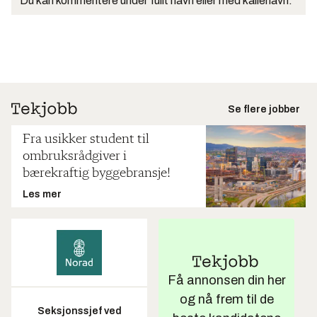
Du kan kommentere under fullt navn eller med kallenavn.
Se flere jobber
Fra usikker student til
ombruksrådgiver i
bærekraftig byggebransje!
Les mer
Få annonsen din her
og nå frem til de
Seksjonssjef ved