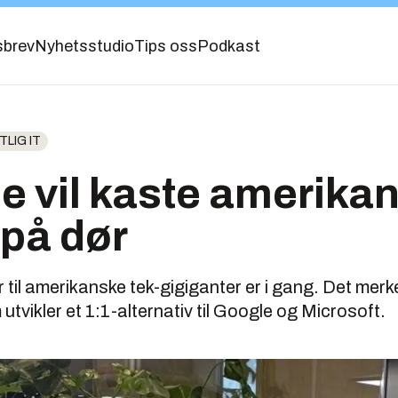
sbrev
Nyhetsstudio
Tips oss
Podkast
LIG IT
ne vil kaste amerika
 på dør
r til amerikanske tek-gigiganter er i gang. Det me
tvikler et 1:1-alternativ til Google og Microsoft.