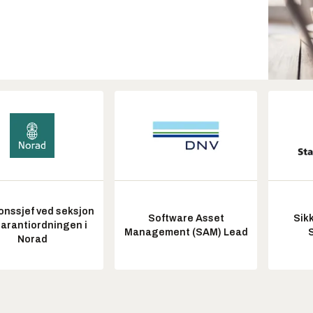
onssjef ved seksjon
Software Asset
Sik
garantiordningen i
Management (SAM) Lead
Norad