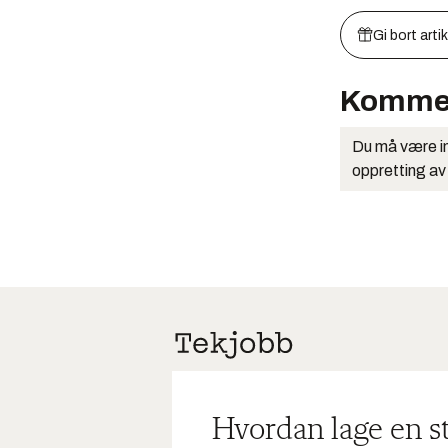
Gi bort arti
Komme
Du må være in
oppretting av
Hvordan lage en s