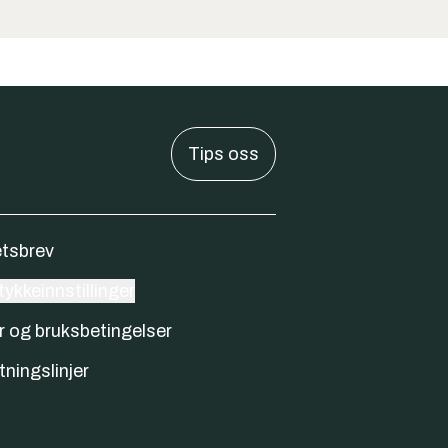
Tips oss
tsbrev
ykkeinnstillinger
r og bruksbetingelser
tningslinjer