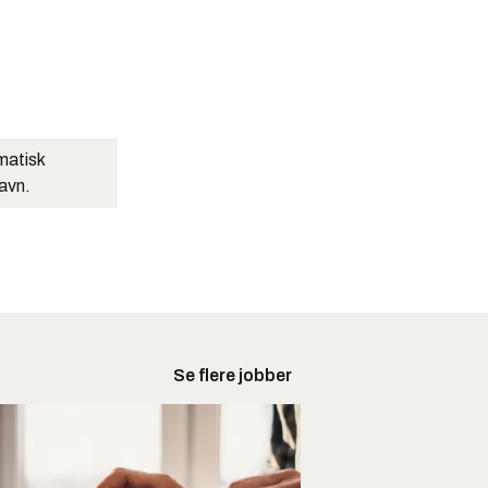
matisk
navn.
Se flere jobber