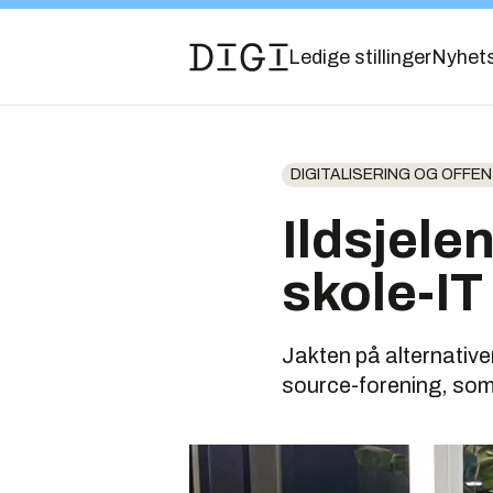
Ledige stillinger
Nyhet
DIGITALISERING OG OFFENT
Ildsjele
skole-IT
Jakten på alternative
source-forening, som u