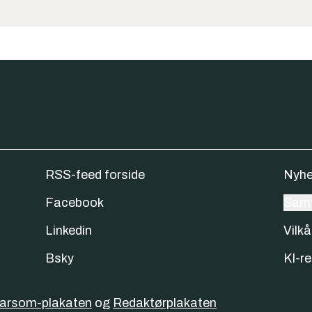
RSS-feed forside
Nyhe
Facebook
Samt
Linkedin
Vilkå
Bsky
KI-re
varsom-plakaten
og
Redaktørplakaten