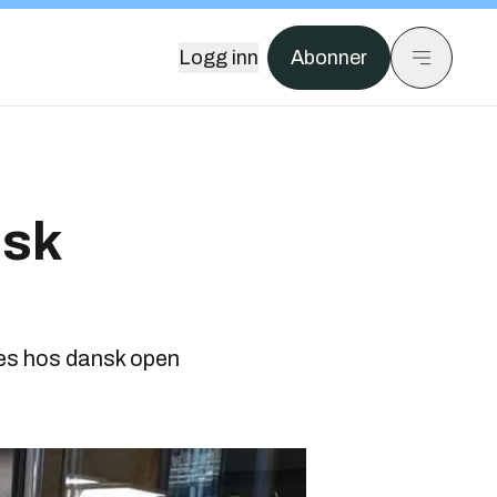
Logg inn
Abonner
nsk
rkes hos dansk open