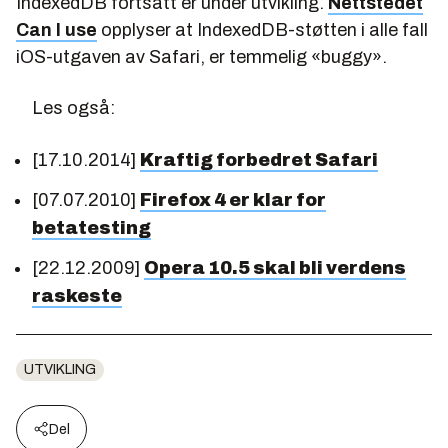
IndexedDB fortsatt er under utvikling.
Nettstedet
Can I use
opplyser at IndexedDB-støtten i alle fall
iOS-utgaven av Safari, er temmelig «buggy».
Les også:
[17.10.2014]
Kraftig forbedret Safari
[07.07.2010]
Firefox 4 er klar for
betatesting
[22.12.2009]
Opera 10.5 skal bli verdens
raskeste
UTVIKLING
Del