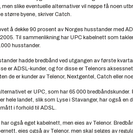
 men slike eventuelle alternativer vil neppe få noen ut
de større byene, skriver Catch.
lovet å dekke 90 prosent av Norges husstander med A
2005. Til sammenlikning har UPC kabelnett som takler i
.000 husstander.
tander hadde bredbånd ved utgangen av første kvarta
se er ADSL-kunder, og for disse er Telenors aksessnet
nten de er kunder av Telenor, Nextgentel, Catch eller no
alternativet er UPC, som har 65 000 bredbåndskunder.
er hele landet, slik som Lyse i Stavanger, har også en d
smått i forhold til ADSL.
l har også eget kabelnett, men eies av Telenor. Bredbå
ernett, eies også av Telenor, men skal selges av regul