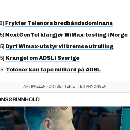
8]
Frykter Telenors bredbåndsdominans
5]
NextGenTel klargjør WiMax-testing i Norge
05]
Dyrt Wimax-utstyr vil bremse utrulling
05]
Krangel om ADSL i Sverige
05]
Telenor kan tape milliard på ADSL
ARTIKKELEN FORTSETTER ETTER ANNONSEN
ONSØRINNHOLD