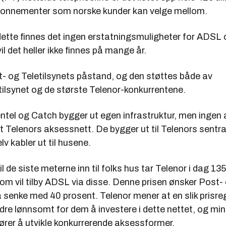
onnementer som norske kunder kan velge mellom.
dette finnes det ingen erstatningsmuligheter for ADSL 
 vil det heller ikke finnes på mange år.
t- og Teletilsynets påstand, og den støttes både av
ilsynet og de største Telenor-konkurrentene.
tel og Catch bygger ut egen infrastruktur, men ingen 
t Telenors aksessnett. De bygger ut til Telenors sentra
lv kabler ut til husene.
l de siste meterne inn til folks hus tar Telenor i dag 13
som vil tilby ADSL via disse. Denne prisen ønsker Post-
å senke med 40 prosent. Telenor mener at en slik prisreg
dre lønnsomt for dem å investere i dette nettet, og min
ører å utvikle konkurrerende aksessformer.