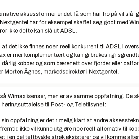
ernative aksessformer er det få som har tro på vil slå 
 Nextgentel har for eksempel skaffet seg godt med Wim
or ikke dette kan slå ut ADSL.
i at det ikke finnes noen reell konkurrent til ADSL i over
ax er mer komplementært og kan gi brukes i grisgrendte
årlig kobber og som bærenett over fjorder eller dalfør
er Morten Ågnes, markedsdirektør i Nextgentel.
så Wimaxlisenser, men er av samme oppfatning. De sk
n høringsuttalelse til Post- og Teletilsynet:
 sin oppfatning er det rimelig klart at andre aksesstekn
remtid ikke vil kunne utgjøre noe reelt alternativ til kob
et i en del tettbygde strøk eksisterer og vil komme altern