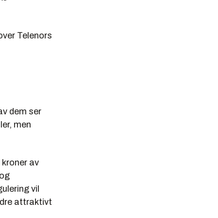
over Telenors
av dem ser
ler, men
5 kroner av
 og
ulering vil
dre attraktivt