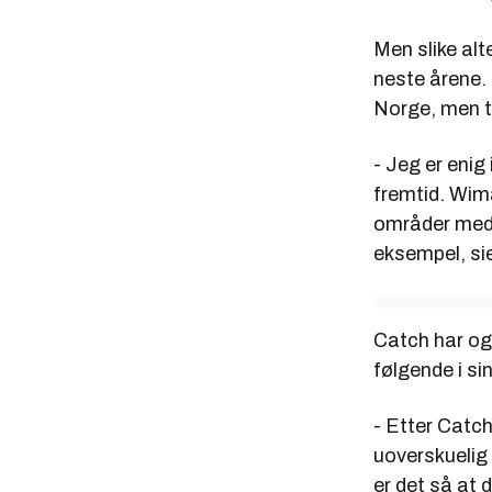
Men slike alt
neste årene.
Norge, men tr
- Jeg er enig 
fremtid. Wim
områder med d
eksempel, si
Catch har og
følgende i si
- Etter Catch
uoverskuelig f
er det så at d