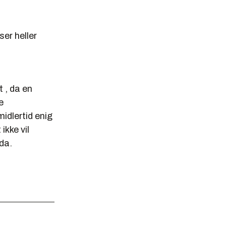
ser heller
 , da en
e
idlertid enig
ikke vil
da.