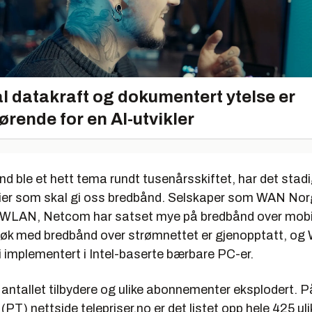
l datakraft og dokumentert ytelse er
ørende for en AI-utvikler
d ble et hett tema rundt tusenårsskiftet, har det stad
ier som skal gi oss bredbånd. Selskaper som WAN Norge
WLAN, Netcom har satset mye på bredbånd over mobiln
rsøk med bredbånd over strømnettet er gjenopptatt, og 
i implementert i Intel-baserte bærbare PC-er.
 antallet tilbydere og ulike abonnementer eksplodert. 
 (PT) nettside telepriser.no er det listet opp hele 425 uli