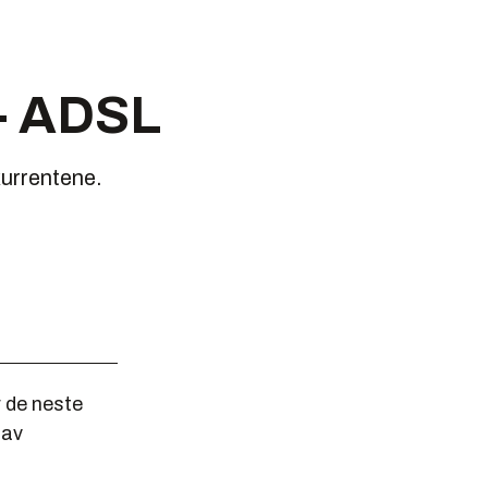
r- ADSL
kurrentene.
 de neste
 av