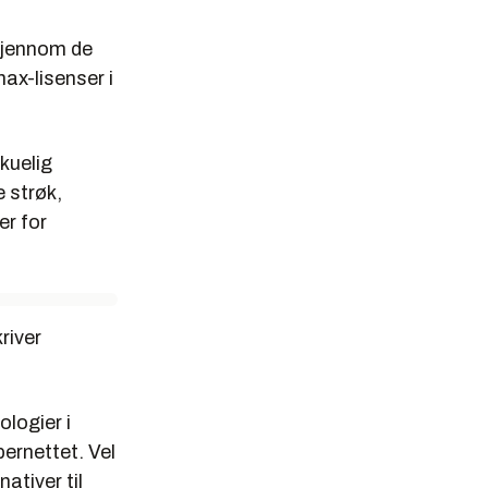
igjennom de
ax-lisenser i
skuelig
 strøk,
er for
river
ologier i
bernettet. Vel
ativer til