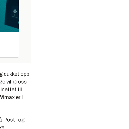
ig dukket opp
 vil gi oss
ettet til
Wimax er i
På Post- og
ke