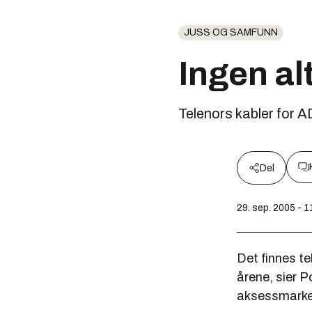
JUSS OG SAMFUNN
Ingen al
Telenors kabler for A
Del
29. sep. 2005 - 1
Det finnes t
årene, sier P
aksessmarke