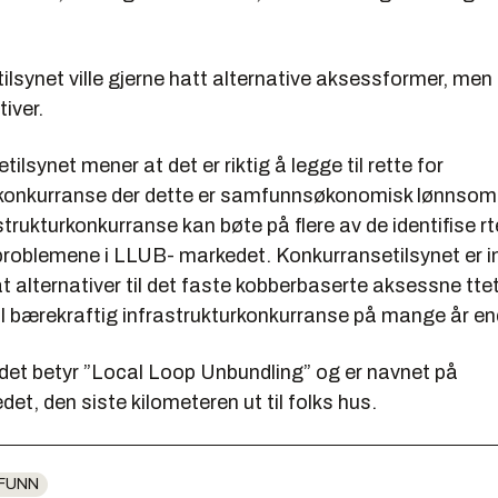
lsynet ville gjerne hatt alternative aksessformer, men 
tiver.
ilsynet mener at det er riktig å legge til rette for
rkonkurranse der dette er samfunnsøkonomisk lønnsomt
astrukturkonkurranse kan bøte på flere av de identifise rt
roblemene i LLUB- markedet. Konkurransetilsynet er im
alternativer til det faste kobberbaserte aksessne ttet 
il bærekraftig infrastrukturkonkurranse på mange år en
t betyr ”Local Loop Unbundling” og er navnet på
t, den siste kilometeren ut til folks hus.
FUNN