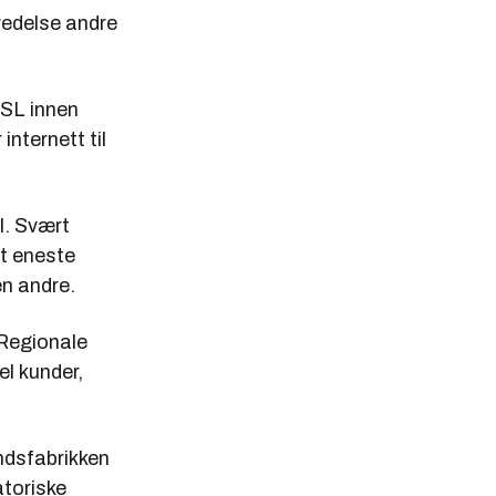
bredelse andre
DSL innen
nternett til
l. Svært
t eneste
en andre.
 Regionale
el kunder,
ndsfabrikken
atoriske