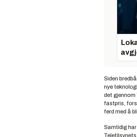
Loka
avgj
Siden bredbån
nye teknolog
det gjennom 
fastpris, fo
ferd med å bl
Samtidig har
Teletilsynets