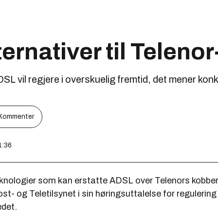
ternativer til Teleno
DSL vil regjere i overskuelig fremtid, det mener kon
Kommenter
1:36
eknologier som kan erstatte ADSL over Telenors kobber
ost- og Teletilsynet i sin høringsuttalelse for regulering
det.