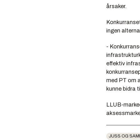
årsaker.
Konkurranseti
ingen alterna
- Konkurranset
infrastruktu
effektiv infr
konkurransep
med PT om at 
kunne bidra t
LLUB-markede
aksessmarkede
JUSS OG SAM