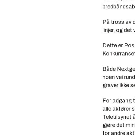
bredbåndsab
På tross av 
linjer, og det
Dette er Pos
Konkurranset
Både Nextgen
noen vei rund
graver ikke se
For adgang ti
alle aktører 
Teletilsynet 
gjøre det min
for andre akt