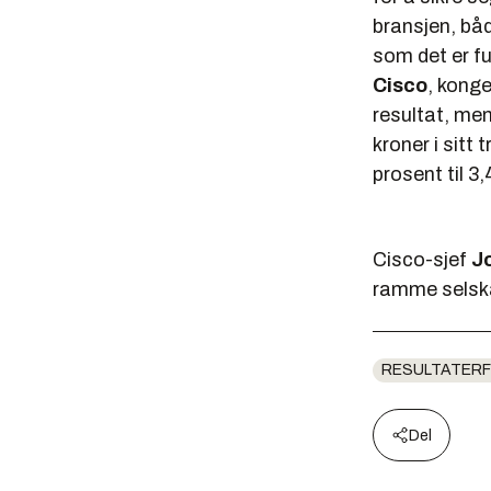
bransjen, bå
som det er ful
Cisco
, konge
resultat, men
kroner i sitt 
prosent til 3,
Cisco-sjef
J
ramme selskap
RESULTATERF
Del