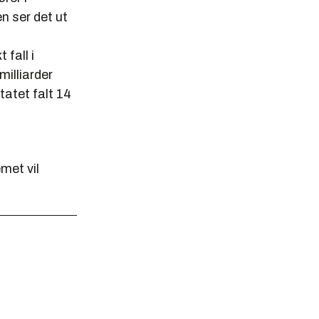
n ser det ut
 fall i
milliarder
ltatet falt 14
emet vil