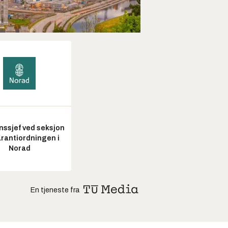
nssjef ved seksjon
arantiordningen i
Norad
En tjeneste fra