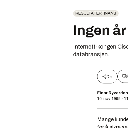
RESULTATERFINANS
Ingen år
Internett-kongen Cis
databransjen.
Del
Einar Ryvarden
10. nov. 1999 - 1
Mange kunder
for å sikre s