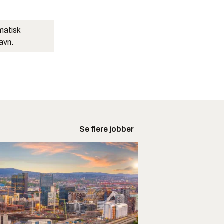
matisk
navn.
Se flere jobber