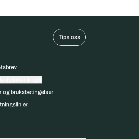
Tips oss
tsbrev
ykkeinnstillinger
r og bruksbetingelser
tningslinjer