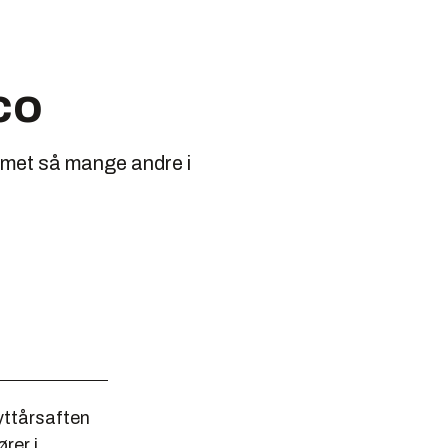
co
mmet så mange andre i
yttårsaften
rer i