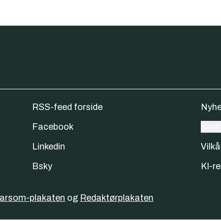
RSS-feed forside
Nyhe
Facebook
Samt
Linkedin
Vilkå
Bsky
KI-re
varsom-plakaten
og
Redaktørplakaten