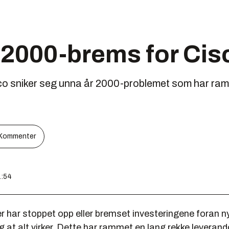
 2000-brems for Cis
co sniker seg unna år 2000-problemet som har ra
Kommenter
1:54
 har stoppet opp eller bremset investeringene foran n
eg at alt virker. Dette har rammet en lang rekke leverandø