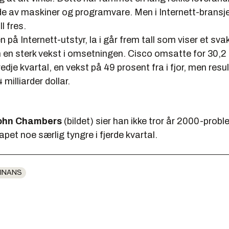
de av maskiner og programvare. Men i Internett-bransje
l fres.
n på Internett-utstyr, la i går frem tall som viser et svakt
 en sterk vekst i omsetningen. Cisco omsatte for 30,2 
tredje kvartal, en vekst på 49 prosent fra i fjor, men resu
4 milliarder dollar.
ohn Chambers
(bildet) sier han ikke tror år 2000-probl
et noe særlig tyngre i fjerde kvartal.
INANS