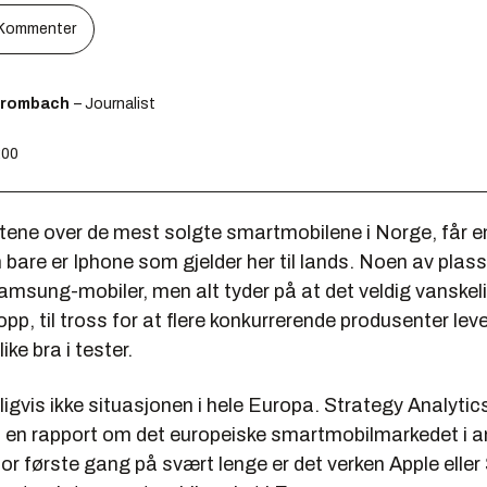
Kommenter
Brombach
– Journalist
:00
stene over de mest solgte smartmobilene i Norge, får en
 bare er Iphone som gjelder her til lands. Noen av plas
Samsung-mobiler, men alt tyder på at det veldig vanskel
opp, til tross for at flere konkurrerende produsenter lev
ike bra i tester.
ligvis ikke situasjonen i hele Europa. Strategy Analyti
n rapport om det europeiske smartmobilmarkedet i an
for første gang på svært lenge er det verken Apple ell