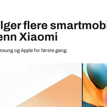
lger flere smartmobi
enn Xiaomi
sung og Apple for første gang.