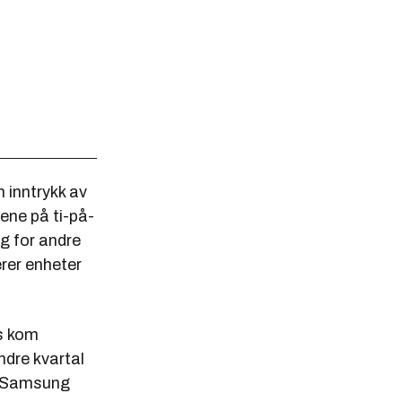
 inntrykk av
sene på ti-på-
ig for andre
erer enheter
cs kom
dre kvartal
er Samsung