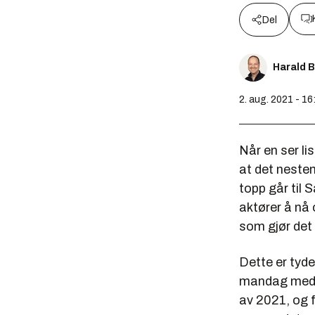
Del
Harald 
2. aug. 2021 - 16
Når en ser li
at det nesten
topp går til 
aktører å nå 
som gjør det l
Dette er tyde
mandag med e
av 2021, og 