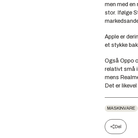
men med en m
stor. Ifølge 
markedsande
Apple er der
et stykke bak
Også Oppo 
relativt små 
mens Realme 
Det er likeve
MASKINVARE
Del