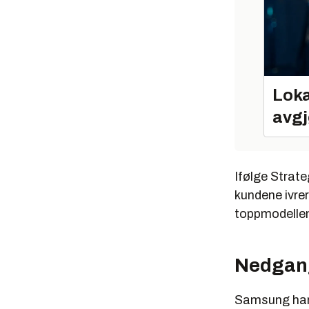
Loka
avgj
Ifølge Strate
kundene ivrer
toppmodellen
Nedgan
Samsung har p