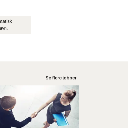
matisk
navn.
Se flere jobber