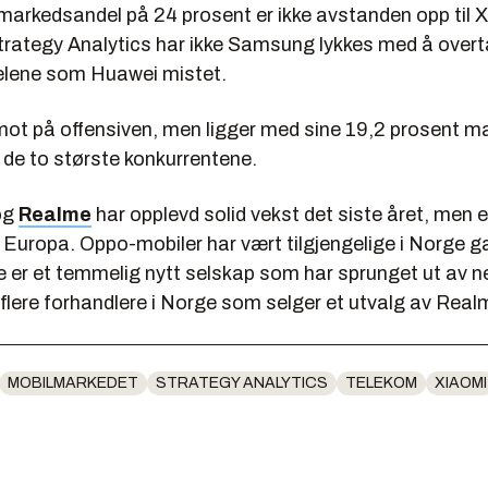
arkedsandel på 24 prosent er ikke avstanden opp til X
Strategy Analytics har ikke Samsung lykkes med å overt
lene som Huawei mistet.
imot på offensiven, men ligger med sine 19,2 prosent 
 de to største konkurrentene.
og
Realme
har opplevd solid vekst det siste året, men e
i Europa. Oppo-mobiler har vært tilgjengelige i Norge g
er et temmelig nytt selskap som har sprunget ut av n
l flere forhandlere i Norge som selger et utvalg av Real
MOBILMARKEDET
STRATEGY ANALYTICS
TELEKOM
XIAOMI