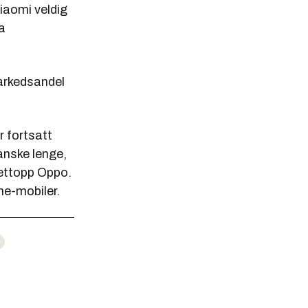
iaomi veldig
a
markedsandel
r fortsatt
anske lenge,
ettopp Oppo.
me-mobiler.