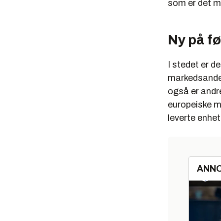
som er det m
Ny på f
I stedet er d
markedsandel 
også er andre
europeiske ma
leverte enhe
ANN