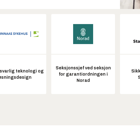
Seksjonssjef ved seksjon
varlig teknologi og
Sik
for garantiordningen i
øsningsdesign
Norad