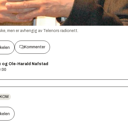
rske, men er avhengig av Telenors radionett.
Kommenter
kkelen
 og Ole-Harald Nafstad
0:00
EKOM
kkelen