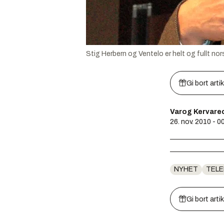
Stig Herbern og Ventelo er helt og fullt no
Gi bort arti
Varog Kervarec
26. nov. 2010 - 0
NYHET
TEL
Gi bort arti