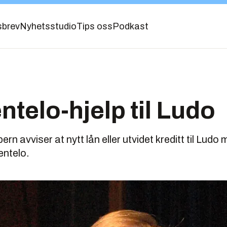
sbrev
Nyhetsstudio
Tips oss
Podkast
ntelo-hjelp til Ludo
rn avviser at nytt lån eller utvidet kreditt til Ludo
entelo.