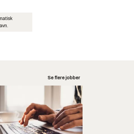
matisk
navn.
Se flere jobber