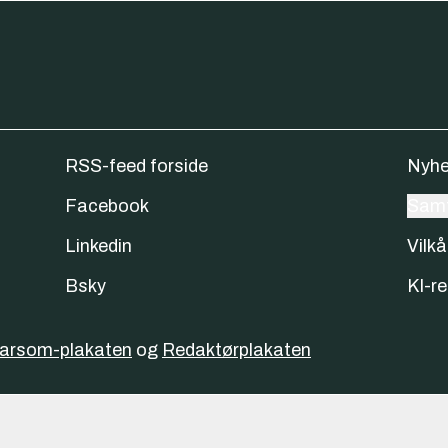
RSS-feed forside
Nyhe
Facebook
Samt
Linkedin
Vilkå
Bsky
KI-re
varsom-plakaten
og
Redaktørplakaten