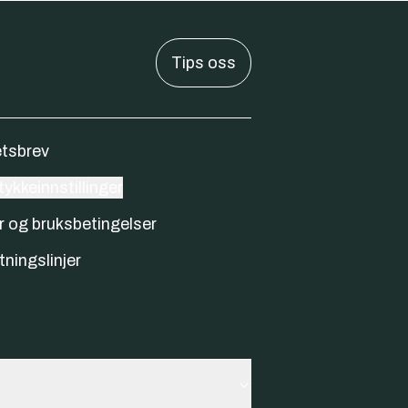
Tips oss
tsbrev
ykkeinnstillinger
r og bruksbetingelser
tningslinjer