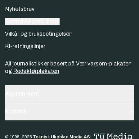
Nyhetsbrev
Samtykkeinnstillinger
Vilkår og bruksbetingelser
KI-retningslinjer
All journalistikk er basert på
Vær varsom-plakaten
og
Redaktørplakaten
Abonnement
Kontakt
© 1995-
2026
Teknisk Ukeblad Media AS