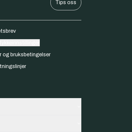
Tips oss
tsbrev
ykkeinnstillinger
r og bruksbetingelser
tningslinjer