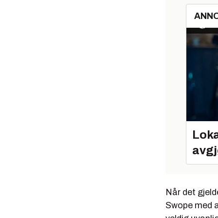
ANN
Loka
avgj
Når det gjeld
Swope med at 