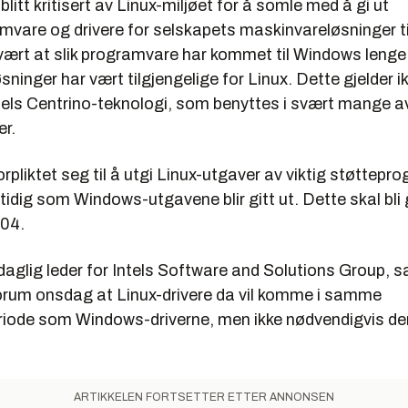
 blitt kritisert av Linux-miljøet for å somle med å gi ut
mvare og drivere for selskapets maskinvareløsninger ti
vært at slik programvare har kommet til Windows lenge
øsninger har vært tilgjengelige for Linux. Dette gjelder i
Intels Centrino-teknologi, som benyttes i svært mange 
r.
forpliktet seg til å utgi Linux-utgaver av viktig støttep
dig som Windows-utgavene blir gitt ut. Dette skal bli 
004.
 daglig leder for Intels Software and Solutions Group, s
rum onsdag at Linux-drivere da vil komme i samme
riode som Windows-driverne, men ikke nødvendigvis 
ARTIKKELEN FORTSETTER ETTER ANNONSEN