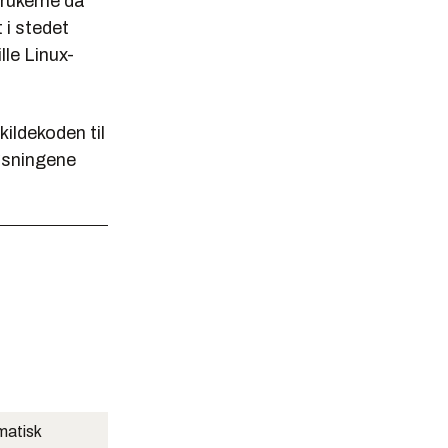
brukerne da
 i stedet
lle Linux-
kildekoden til
løsningene
matisk