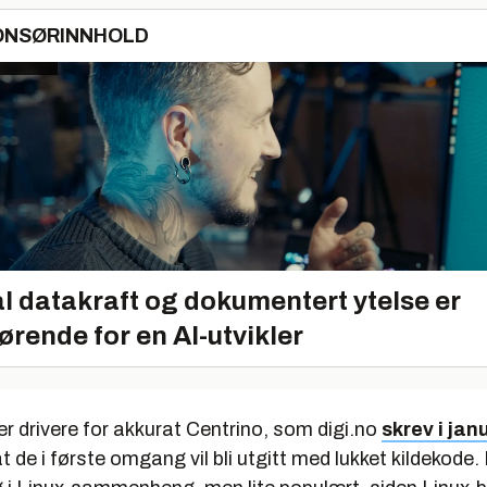
ONSØRINNHOLD
l datakraft og dokumentert ytelse er
ørende for en AI-utvikler
er drivere for akkurat Centrino, som digi.no
skrev i jan
de i første omgang vil bli utgitt med lukket kildekode. 