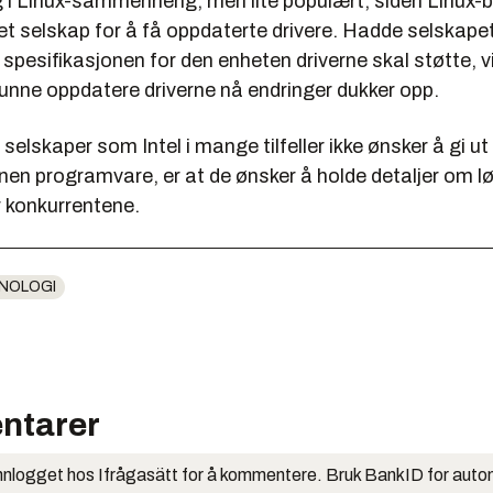
ig i Linux-sammenheng, men lite populært, siden Linux-
t selskap for å få oppdaterte drivere. Hadde selskapet
t spesifikasjonen for den enheten driverne skal støtte, vi
kunne oppdatere driverne nå endringer dukker opp.
 selskaper som Intel i mange tilfeller ikke ønsker å gi ut 
nnen programvare, er at de ønsker å holde detaljer om 
 konkurrentene.
NOLOGI
ntarer
nlogget hos Ifrågasätt for å kommentere. Bruk BankID for auto