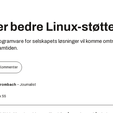
ver bedre Linux-støtt
programvare for selskapets løsninger vil komme omtr
amtiden.
Kommenter
Brombach
– Journalist
4:55