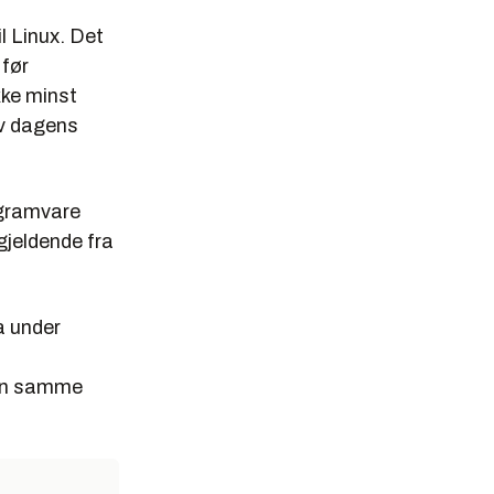
l Linux. Det
 før
kke minst
av dagens
rogramvare
gjeldende fra
a under
den samme