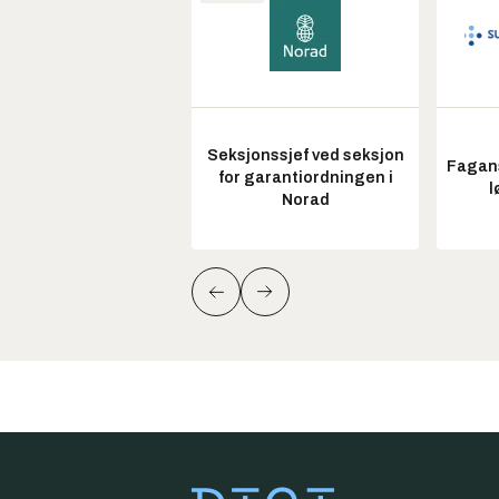
Seksjonssjef ved seksjon
Fagans
for garantiordningen i
l
Norad