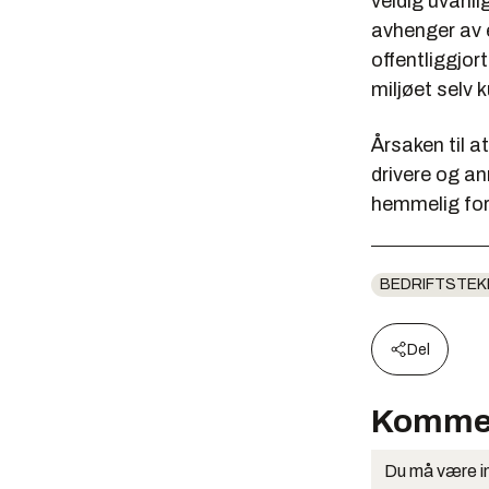
veldig uvanl
avhenger av e
offentliggjor
miljøet selv 
Årsaken til at
drivere og a
hemmelig for
BEDRIFTSTEK
Del
Komme
Du må være in