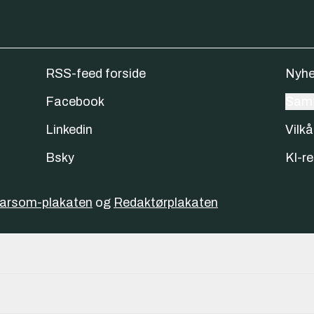
RSS-feed forside
Nyhe
Facebook
Samt
Linkedin
Vilkå
Bsky
KI-re
varsom-plakaten
og
Redaktørplakaten