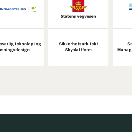
varlig teknologi og
Sikkerhetsarkitekt
So
øsningsdesign
Skyplattform
Manag