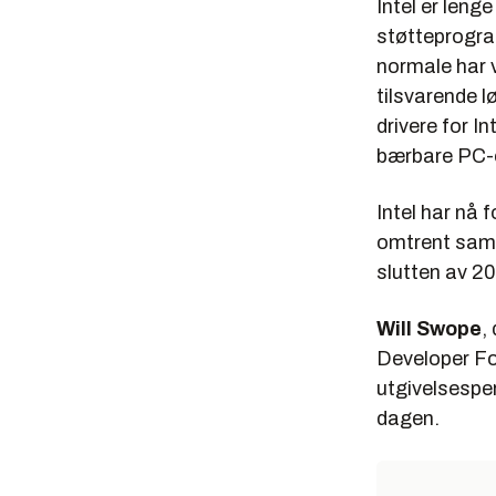
Intel er lenge
støtteprogra
normale har 
tilsvarende l
drivere for 
bærbare PC-e
Intel har nå 
omtrent samti
slutten av 2
Will Swope
,
Developer Fo
utgivelsespe
dagen.