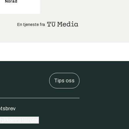
Norad
En tjeneste fra
Tips oss
tsbrev
ykkeinnstillinger