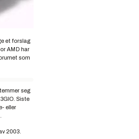
e et forslag
 For AMD har
forumet som
stemmer seg
 3GIO. Siste
- eller
.
 av 2003.