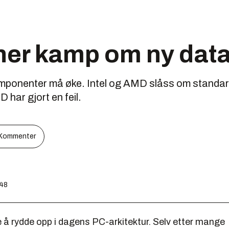
nner kamp om ny dat
ponenter må øke. Intel og AMD slåss om standard
har gjort en feil.
Kommenter
:48
e å rydde opp i dagens PC-arkitektur. Selv etter mange