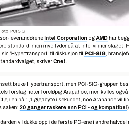
 Foto: PCI SIG
ssor-leverandørene
Intel Corporation
og
AMD
har begg
skere standard, men mye tyder på at Intel vinner slaget.
 sin 'Hypertransport' til diskusjon til
PCI-SIG
, bransje
andardvalget, skriver
Cnet
.
nsett bruke Hypertransport, men PCI-SIG-gruppen be
tels forslag heter foreløpig Arapahoe, men kalles også
I gir en på 1,1 gigabyte i sekundet, noe Arapahoe vil fire
es saken:
20 ganger raskere enn PCI - og kompatibel
)
arden vil dukke opp i de første PC-ene i andre halvdel