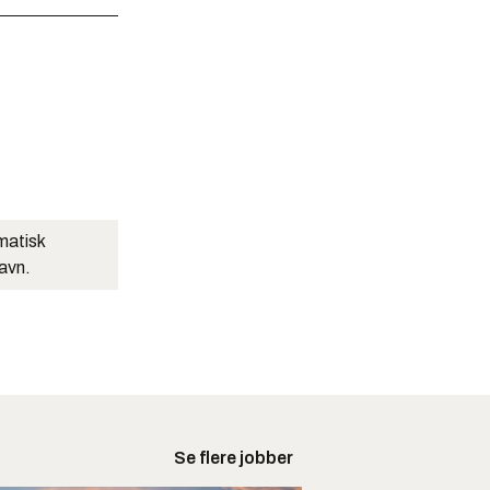
matisk
navn.
Se flere jobber