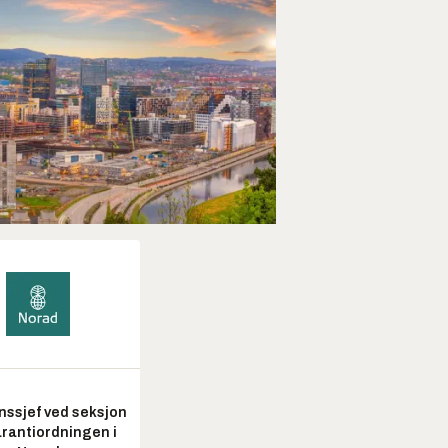
nssjef ved seksjon
arantiordningen i