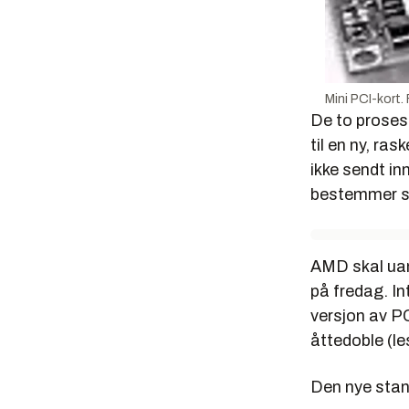
Mini PCI-kort.
De to prose
til en ny, ra
ikke sendt inn
bestemmer st
AMD skal ua
på fredag. In
versjon av PC
åttedoble (l
Den nye stand