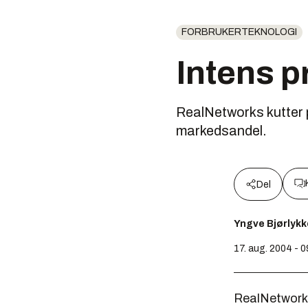
FORBRUKERTEKNOLOGI
Intens p
RealNetworks kutter p
markedsandel.
Del
Yngve Bjørlykk
17. aug. 2004 - 
RealNetworks