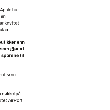
 Apple har
r en
ar knyttet
ulær.
butikker enn
 som gjør at
 sporene til
jent som
n nøkkel på
tet AirPort