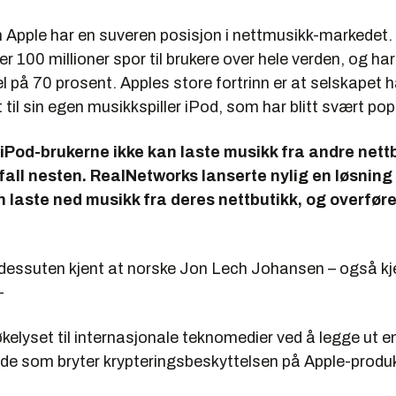
 Apple har en suveren posisjon i nettmusikk-markedet.
ver 100 millioner spor til brukere over hele verden, og ha
på 70 prosent. Apples store fortrinn er at selskapet h
til sin egen musikkspiller iPod, som har blitt svært pop
 iPod-brukerne ikke kan laste musikk fra andre nett
e fall nesten. RealNetworks lanserte nylig en løsning
 laste ned musikk fra deres nettbutikk, og overføre
t dessuten kjent at norske Jon Lech Johansen – også k
–
økelyset til internasjonale teknomedier ved å legge ut e
de som bryter krypteringsbeskyttelsen på Apple-produk