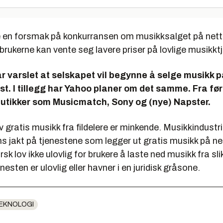
e en forsmak på konkurransen om musikksalget på nette
brukerne kan vente seg lavere priser på lovlige musikkt
r varslet at selskapet vil begynne å selge musikk p
øst. I tillegg har Yahoo planer om det samme. Fra før
utikker som Musicmatch, Sony og (nye) Napster.
 gratis musikk fra fildelere er minkende. Musikkindustri
s jakt på tjenestene som legger ut gratis musikk på net
rsk lov ikke ulovlig for brukere å laste ned musikk fra slik
nesten er ulovlig eller havner i en juridisk gråsone.
EKNOLOGI