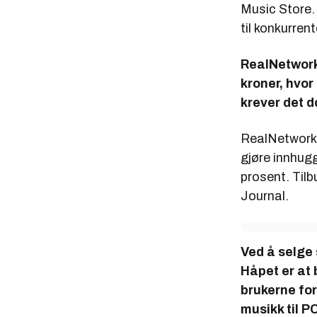
Music Store. 
til konkurren
RealNetworks
kroner, hvor
krever det d
RealNetworks 
gjøre innhugg
prosent. Tilb
Journal.
Ved å selge 
Håpet er at 
brukerne fo
musikk til P