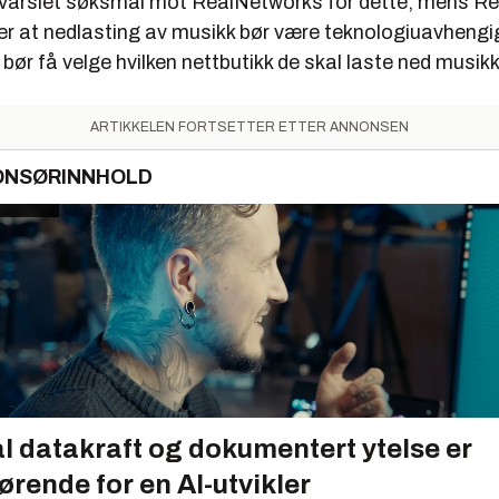
 varslet søksmål mot RealNetworks for dette, mens R
ier at nedlasting av musikk bør være teknologiuavhengi
 bør få velge hvilken nettbutikk de skal laste ned musikk
ARTIKKELEN FORTSETTER ETTER ANNONSEN
ONSØRINNHOLD
l datakraft og dokumentert ytelse er
ørende for en AI-utvikler