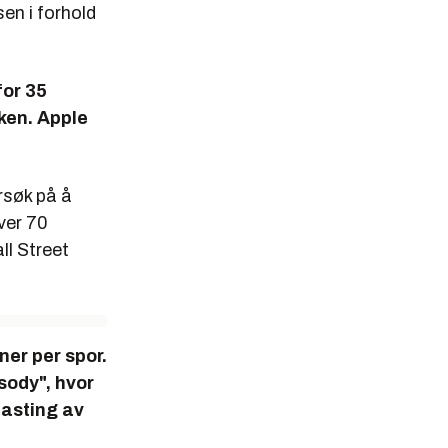
sen i forhold
for 35
ken. Apple
rsøk på å
ver 70
ll Street
ner per spor.
sody", hvor
lasting av