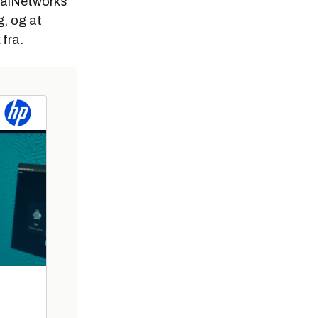
ealNetworks
g, og at
 fra.