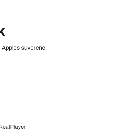
k
 i Apples suverene
 RealPlayer