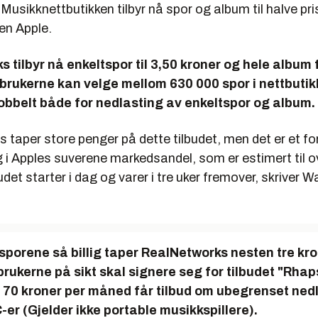
Musikknettbutikken tilbyr nå spor og album til halve pri
ten Apple.
 tilbyr nå enkeltspor til 3,50 kroner og hele album 
 brukerne kan velge mellom 630 000 spor i nettbutik
obbelt både for nedlasting av enkeltspor og album.
taper store penger på dette tilbudet, men det er et fo
 i Apples suverene markedsandel, som er estimert til o
udet starter i dag og varer i tre uker fremover, skriver Wa
sporene så billig taper RealNetworks nesten tre kro
brukerne på sikt skal signere seg for tilbudet "Rhap
r 70 kroner per måned får tilbud om ubegrenset ned
C-er (Gjelder ikke portable musikkspillere).