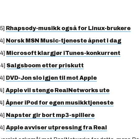
05]
Rhapsody-musikk også for Linux-brukere
04]
Norsk MSN Music-tjeneste åpnet i dag
04]
Microsoft klargjør iTunes-konkurrent
04]
Salgsboom etter priskutt
04]
DVD-Jon slo igjen til mot Apple
4]
Apple vil stenge RealNetworks ute
4]
Åpner iPod for egen musikktjeneste
04]
Napster gir bort mp3-spillere
04]
Apple avviser utpressing fra Real