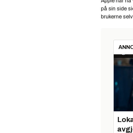
Apple har nå
på sin side s
brukerne selv
ANN
Loka
avgj