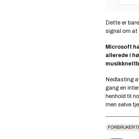
Dette er bar
signal om at 
Microsoft ha
allerede i h
musikknettb
Nedlasting av
gang en inten
henhold til no
men selve tje
FORBRUKERT