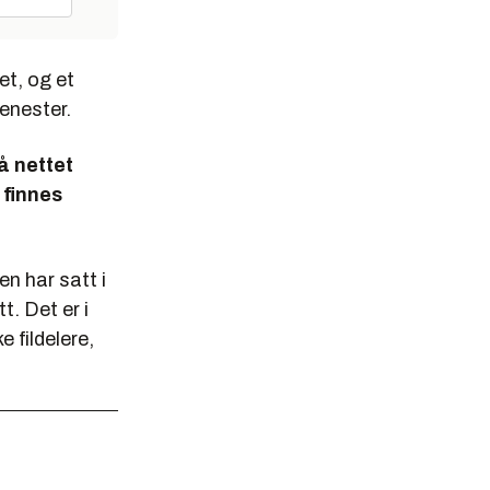
t, og et
jenester.
å nettet
 finnes
en har satt i
t. Det er i
e fildelere,