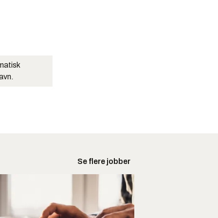
matisk
navn.
Se flere jobber