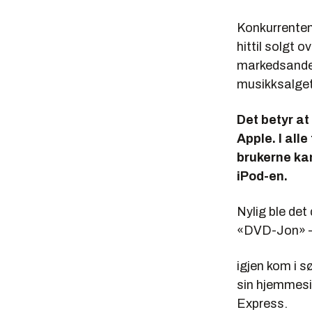
Konkurrenten
hittil solgt o
markedsandel 
musikksalget 
Det betyr at
Apple. I all
brukerne kan
iPod-en.
Nylig ble de
«DVD-Jon» 
igjen kom i s
sin hjemmesi
Express.