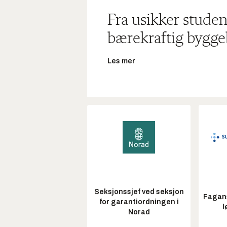
Fra usikker studen
bærekraftig bygge
Les mer
Seksjonssjef ved seksjon
Fagans
for garantiordningen i
l
Norad