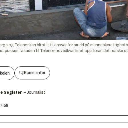
orge og Telenor kan bli stilt til ansvar for brudd på menneskerettighe
ildet pusses fasaden til Telenor-hovedkvarteret opp foran det norske s
Kommenter
kkelen
ge Seglsten
– Journalist
07:58