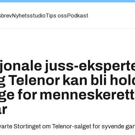
sbrev
Nyhetsstudio
Tips oss
Podkast
jonale juss-ekspert
 Telenor kan bli hol
ge for menneskerett
r
rte Stortinget om Telenor-salget for syvende gang