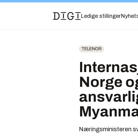
Ledige stillinger
Nyhet
TELENOR
Internas
Norge og
ansvarli
Myanma
Næringsministeren sva