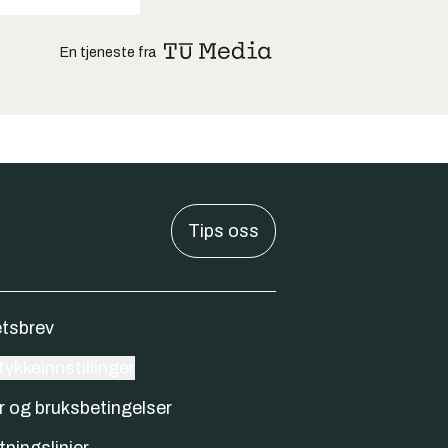
En tjeneste fra
Tips oss
tsbrev
ykkeinnstillinger
r og bruksbetingelser
tningslinjer