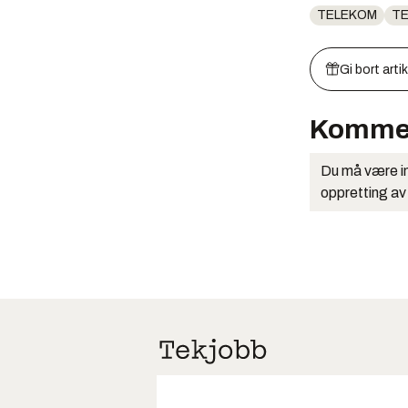
TELEKOM
T
Gi bort arti
Komme
Du må være in
oppretting av