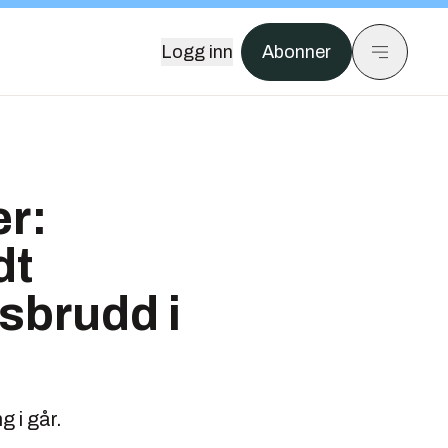
Logg inn
Abonner
er:
dt
sbrudd i
 i går.