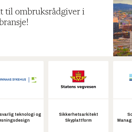
t til ombruksrådgiver i
bransje!
varlig teknologi og
Sikkerhetsarkitekt
So
øsningsdesign
Skyplattform
Manag