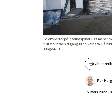
To eksperter på internasjonal juss mener N
militærjuntaen tilgang til brukerdata. På b
Junge/NTB
Gi bort arti
Per Hel
15. mars 2022 - 