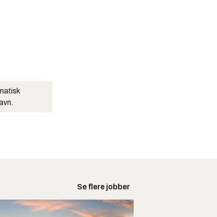
matisk
navn.
Se flere jobber