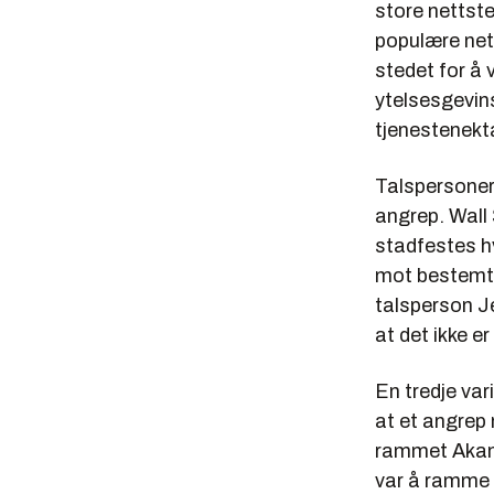
store nettst
populære nett
stedet for å 
ytelsesgevins
tjenestenekt
Talspersoner 
angrep. Wall 
stadfestes h
mot bestemte
talsperson J
at det ikke e
En tredje var
at et angrep 
rammet Akama
var å ramme 