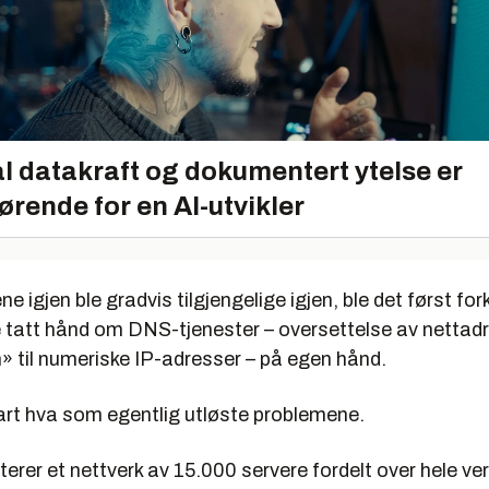
l datakraft og dokumentert ytelse er
ørende for en AI-utvikler
e igjen ble gradvis tilgjengelige igjen, ble det først for
 tatt hånd om DNS-tjenester – oversettelse av netta
 til numeriske IP-adresser – på egen hånd.
lart hva som egentlig utløste problemene.
rer et nettverk av 15.000 servere fordelt over hele ver