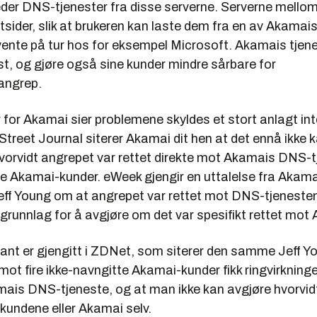
eder DNS-tjenester fra disse serverne. Serverne mellom
sider, slik at brukeren kan laste dem fra en av Akamais
vente på tur hos for eksempel Microsoft. Akamais tjene
t, og gjøre også sine kunder mindre sårbare for
angrep.
for Akamai sier problemene skyldes et stort anlagt in
Street Journal siterer Akamai dit hen at det ennå ikke 
vorvidt angrepet var rettet direkte mot Akamais DNS-tj
 Akamai-kunder. eWeek gjengir en uttalelse fra Akam
eff Young om at angrepet var rettet mot DNS-tjenesten
r grunnlag for å avgjøre om det var spesifikt rettet mot
iant er gjengitt i ZDNet, som siterer den samme Jeff Y
mot fire ikke-navngitte Akamai-kunder fikk ringvirkning
is DNS-tjeneste, og at man ikke kan avgjøre hvorvid
kundene eller Akamai selv.