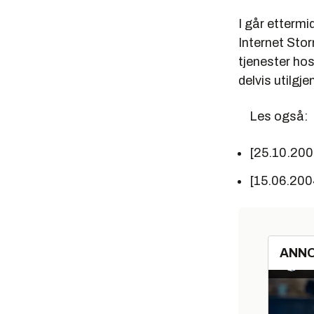
I går ettermi
Internet Sto
tjenester ho
delvis utilgje
Les også:
[25.10.200
[15.06.200
ANN