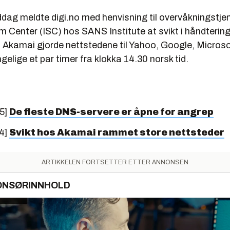
ddag meldte digi.no med henvisning til overvåkningstj
rm Center (ISC) hos SANS Institute at svikt i håndteri
s Akamai gjorde nettstedene til Yahoo, Google, Micros
ngelige et par timer fra klokka 14.30 norsk tid.
5]
De fleste DNS-servere er åpne for angrep
4]
Svikt hos Akamai rammet store nettsteder
ARTIKKELEN FORTSETTER ETTER ANNONSEN
ONSØRINNHOLD