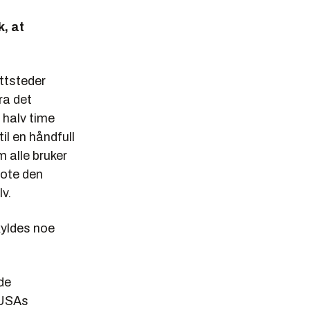
, at
ettsteder
ra det
 halv time
il en håndfull
 alle bruker
note den
v.
yldes noe
de
 USAs