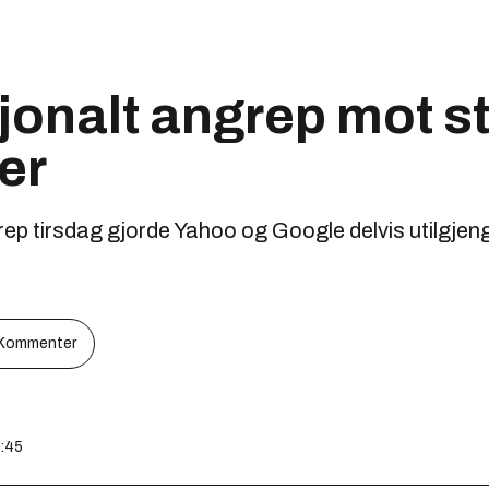
jonalt angrep mot s
er
rep tirsdag gjorde Yahoo og Google delvis utilgjen
Kommenter
8:45