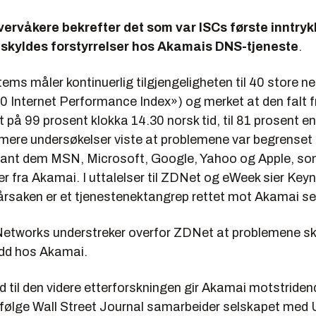
ervåkere bekrefter det som var ISCs første inntrykk
skyldes forstyrrelser hos Akamais DNS-tjeneste
.
ms måler kontinuerlig tilgjengeligheten til 40 store n
0 Internet Performance Index») og merket at den falt f
t på 99 prosent klokka 14.30 norsk tid, til 81 prosent en
ere undersøkelser viste at problemene var begrenset t
blant dem MSN, Microsoft, Google, Yahoo og Apple, som
r fra Akamai. I uttalelser til ZDNet og eWeek sier Key
årsaken er et tjenestenektangrep rettet mot Akamai sel
etworks understreker overfor ZDNet at problemene sk
dd hos Akamai.
d til den videre etterforskningen gir Akamai motstriden
. Ifølge Wall Street Journal samarbeider selskapet med