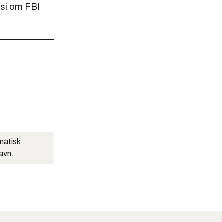
 si om FBI
matisk
navn.