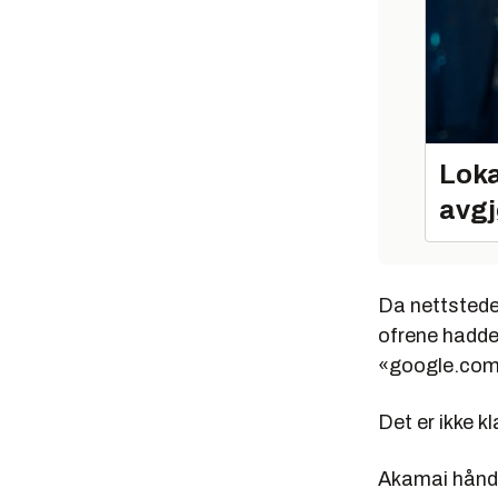
Loka
avgj
Da nettsteden
ofrene hadde
«google.com»
Det er ikke k
Akamai håndte