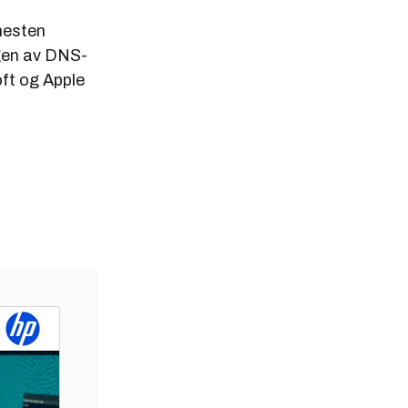
enesten
ngen av DNS-
oft og Apple