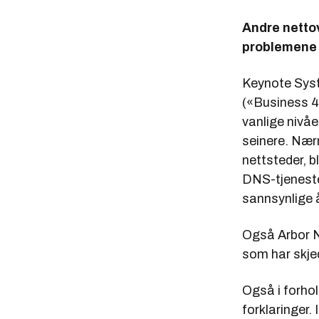
Andre nettov
problemene 
Keynote Syste
(«Business 4
vanlige nivåe
seinere. Nærm
nettsteder, 
DNS-tjeneste
sannsynlige 
Også Arbor N
som har skje
Også i forhol
forklaringer