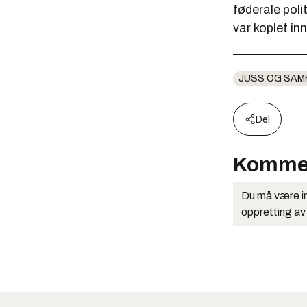
føderale poli
var koplet inn 
JUSS OG SAM
Del
Komme
Du må være in
oppretting av