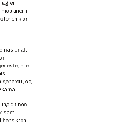
lagrer
 maskiner, i
ster en klar
ternasjonalt
kan
eneste, eller
ais
 generelt, og
 Akamai.
oung dit hen
er som
t hensikten