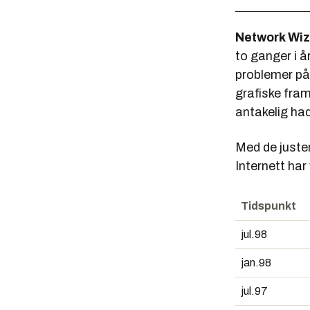
Network Wi
to ganger i å
problemer påf
grafiske fra
antakelig hadd
Med de juster
Internett har 
Tidspunkt
jul.98
jan.98
jul.97