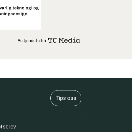
arlig teknologi og
sningsdesign
En tjeneste fra
Tips oss
tsbrev