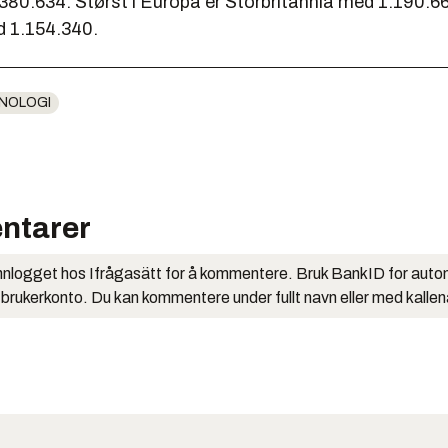
380.634. Størst i Europa er Storbritannia med 1.190.6
 1.154.340.
NOLOGI
ntarer
nlogget hos Ifrågasätt for å kommentere. Bruk BankID for auto
 brukerkonto. Du kan kommentere under fullt navn eller med kalle