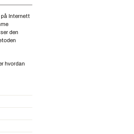
på Internett
omme
iser den
metoden
ser hvordan