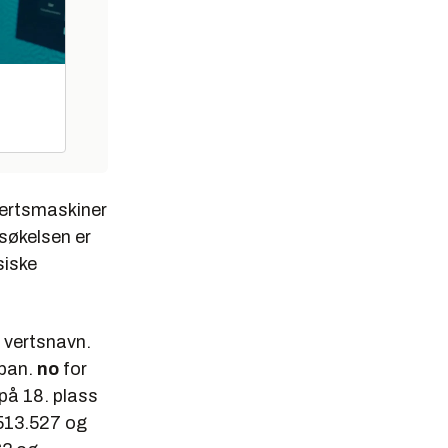
 vertsmaskiner
søkelsen er
siske
 vertsnavn.
pan.
no
for
på 18. plass
 513.527 og