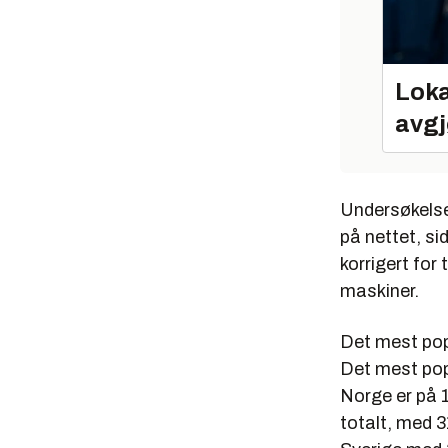
Loka
avgj
Undersøkelsen
på nettet, s
korrigert for
maskiner.
Det mest po
Det mest po
Norge er på 
totalt, med 3