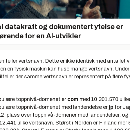
l datakraft og dokumentert ytelse er
ørende for en AI-utvikler
 teller vertsnavn. Dette er ikke identisk med antallet
iden en fysisk maskin kan huse mange vertsnavn. Under
 tilfeller der samme vertsnavn er representert på flere fy
pulære toppnivå-domenet er
com
med 10.301.570 ulike
pulære toppnivå-domenet med landendelse er
jp
for Ja
12. plass over toppnivå-domener med landendelser, og 
12.441 ulike vertsnavn. Størst i Norden er Finland mer