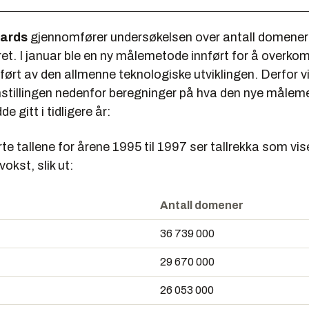
zards
gjennomfører undersøkelsen over antall domener 
ret. I januar ble en ny målemetode innført for å overk
ørt av den allmenne teknologiske utviklingen. Derfor v
mstillingen nedenfor beregninger på hva den nye måle
e gitt i tidligere år:
te tallene for årene 1995 til 1997 ser tallrekka som vi
vokst, slik ut:
Antall domener
36 739 000
29 670 000
26 053 000