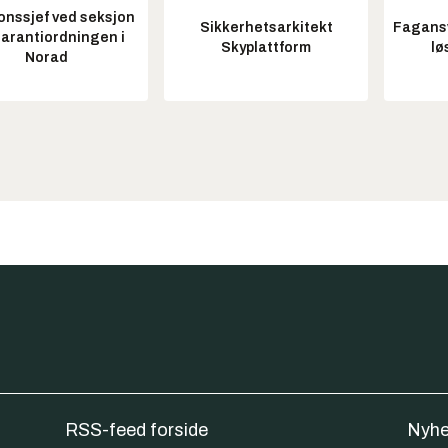
onssjef ved seksjon
Sikkerhetsarkitekt
Fagansv
garantiordningen i
Skyplattform
lø
Norad
RSS-feed forside
Nyhe