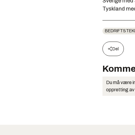
Sverige med 
Tyskland med
BEDRIFTSTEK
Del
Komme
Du må være in
oppretting av