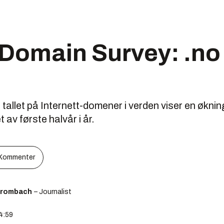
 Domain Survey: .no
allet på Internett-domener i verden viser en økning 
t av første halvår i år.
Kommenter
Brombach
– Journalist
14:59