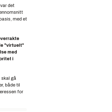
var det
jennomsnitt
 basis, med et
overrakte
 "virtuelt"
else med
ritet i
 skal gå
r, både til
teressen for