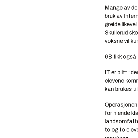
Mange av del
bruk av Inte
greide likevel
Skullerud sko
voksne vil ku
9B fikk også
IT er blitt ”
elevene komm
kan brukes ti
Operasjonen e
for niende k
landsomfatte
to og to elev