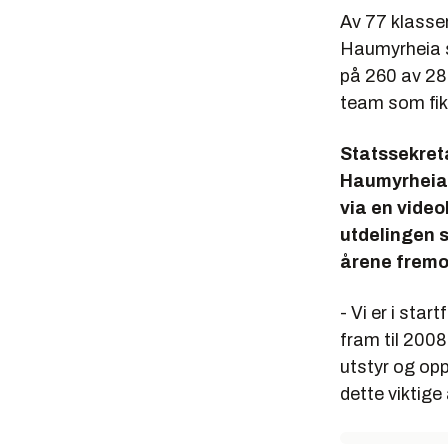
Av 77 klasse
Haumyrheia s
på 260 av 288
team som fik
Statssekret
Haumyrheia e
via en vide
utdelingen s
årene fremo
- Vi er i sta
fram til 2008.
utstyr og op
dette viktige