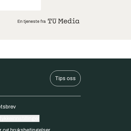
En tjeneste fra
Tips oss
tsbrev
ykkeinnstillinger
r og bruksbetingelser