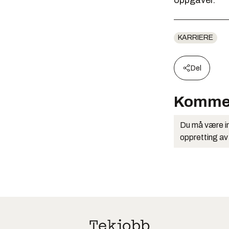
oppgaver.
KARRIERE
Del
Komme
Du må være in
oppretting av