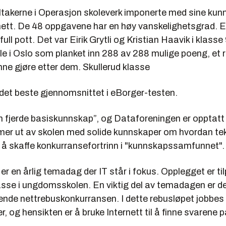
takerne i Operasjon skoleverk imponerte med sine ku
rnett. De 48 oppgavene har en høy vanskelighetsgrad. 
 full pott. Det var Eirik Grytli og Kristian Haavik i klass
le i Oslo som planket inn 288 av 288 mulige poeng, et r
nne gjøre etter dem. Skullerud klasse
 det beste gjennomsnittet i eBorger-testen.
den fjerde basiskunnskap”, og Dataforeningen er opptatt
er ut av skolen med solide kunnskaper om hvordan te
l å skaffe konkurransefortrinn i "kunnskapssamfunnet".
r en årlig temadag der IT står i fokus. Opplegget er ti
lasse i ungdomsskolen. En viktig del av temadagen er d
nde nettrebuskonkurransen. I dette rebusløpet jobbes 
er, og hensikten er å bruke Internett til å finne svarene 