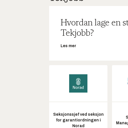
Hvordan lage en s
Tekjobb?
Les mer
Seksjonssjef ved seksjon
S
for garantiordningen i
Manag
Norad