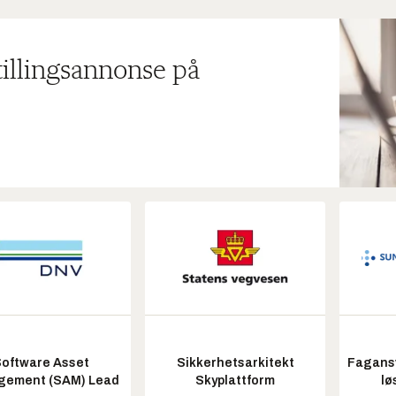
tillingsannonse på
oftware Asset
Sikkerhetsarkitekt
Fagansv
ement (SAM) Lead
Skyplattform
lø