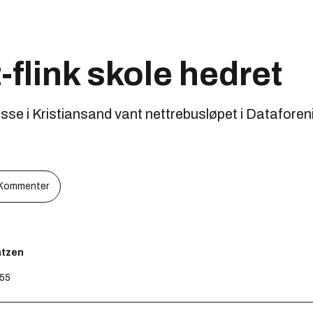
-flink skole hedret
se i Kristiansand vant nettrebusløpet i Datafore
Kommenter
ntzen
:55