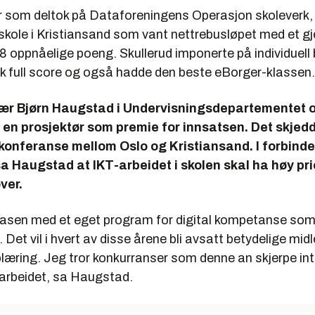
r som deltok på Dataforeningens Operasjon skoleverk, 
kole i Kristiansand som vant nettrebusløpet med et g
 oppnåelige poeng. Skullerud imponerte på individuell
k full score og også hadde den beste eBorger-klassen.
ær Bjørn Haugstad i Undervisningsdepartementet 
n prosjektør som premie for innsatsen. Det skjedde
okonferanse mellom Oslo og Kristiansand. I forbind
a Haugstad at IKT-arbeidet i skolen skal ha høy prio
ver.
rtfasen med et eget program for digital kompetanse som
 Det vil i hvert av disse årene bli avsatt betydelige midle
plæring. Jeg tror konkurranser som denne an skjerpe in
 arbeidet, sa Haugstad.