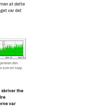
 men at dette
get var det
tjeneren den
s som en topp.
 skriver the
ire
erne var