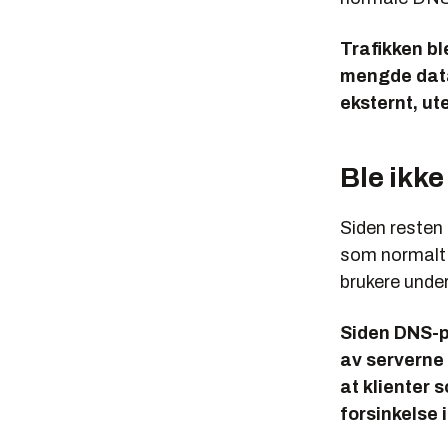
Trafikken bl
mengde data
eksternt, ut
Ble ikke
Siden resten 
som normalt 
brukere unde
Siden DNS-p
av serverne 
at klienter 
forsinkelse 