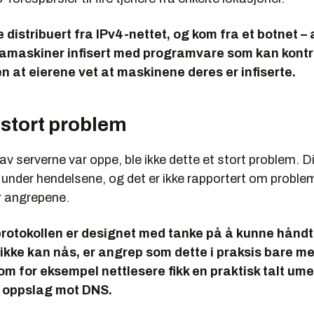
e distribuert fra IPv4-nettet, og kom fra et botnet – 
maskiner infisert med programvare som kan kontr
en at eierene vet at maskinene deres er infiserte.
 stort problem
av serverne var oppe, ble ikke dette et stort problem. 
under hendelsene, og det er ikke rapportert om proble
r angrepene.
rotokollen er designet med tanke på å kunne håndt
ikke kan nås, er angrep som dette i praksis bare m
som for eksempel nettlesere fikk en praktisk talt ume
i oppslag mot DNS.