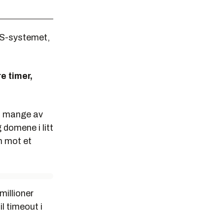
NS-systemet,
e timer,
at mange av
 domene i litt
n mot et
millioner
l timeout i