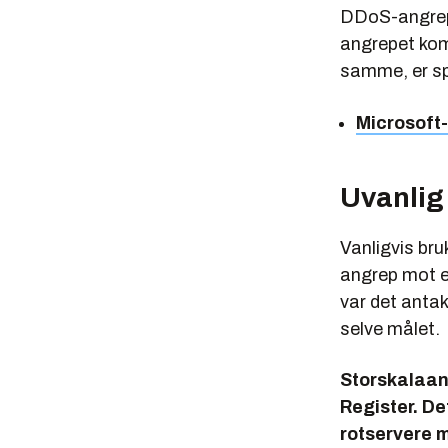
DDoS-angrep 
angrepet kom
samme, er spe
Microsoft-
Uvanlig
Vanligvis br
angrep mot en 
var det antak
selve målet.
Storskalaang
Register. De
rotservere me