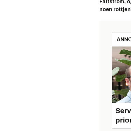
Fältström, o
noen rottjen
ANN
Serv
prio