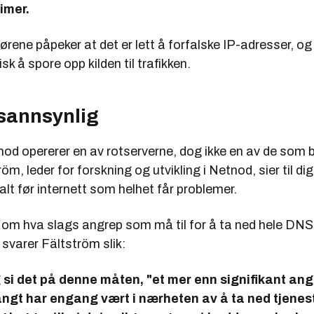
timer.
rene påpeker at det er lett å forfalske IP-adresser, og 
tisk å spore opp kilden til trafikken.
sannsynlig
od opererer en av rotserverne, dog ikke en av de som b
öm, leder for forskning og utvikling i Netnod, sier til di
t før internett som helhet får problemer.
om hva slags angrep som må til for å ta ned hele DNS
 svarer Fältström slik:
g si det på denne måten, "et mer enn signifikant ang
ngt har engang vært i nærheten av å ta ned tjenest