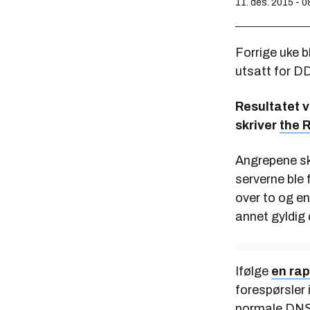
11. des. 2015 - 0
Forrige uke 
utsatt for DD
Resultatet v
skriver
the 
Angrepene sk
serverne ble 
over to og e
annet gyldig
Ifølge
en rap
forespørsler 
normale DNS-f