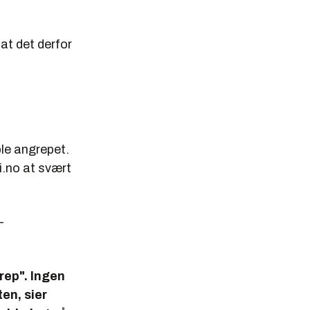
at det derfor
le angrepet.
gi.no at svært
-
rep". Ingen
en, sier