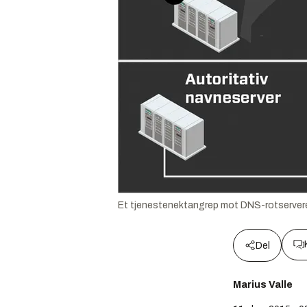
Et tjenestenektangrep mot DNS-rotservere bl
Del
Marius Valle