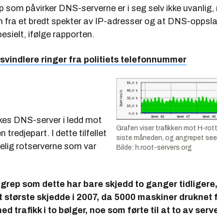
som påvirker DNS-serverne er i seg selv ikke uvanlig,
 fra et bredt spekter av IP-adresser og at DNS-oppsla
sielt, ifølge rapporten.
svindlere ringer fra politiets telefonnummer
ukes DNS-server i ledd mot
Grafen viser trafikken mot H-rot
tredjepart. I dette tilfellet
siste måneden, og angrepet see
elig rotserverne som var
Bilde: h.root-servers.org
rep som dette har bare skjedd to ganger tidligere,
t største skjedde i 2007, da 5000 maskiner druknet f
d trafikk i to bølger, noe som førte til at to av serv