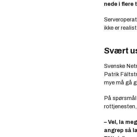
nede i flere 
Serveroperatø
ikke er realis
Svært u
Svenske Netn
Patrik Fältstr
mye må gå gal
På spørsmål 
rottjenesten,
– Vel, la me
angrep så la