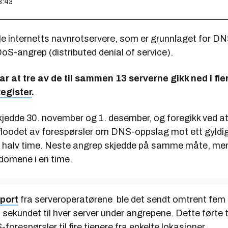
8:43
ble internetts navnrotservere, som er grunnlaget for D
oS-angrep (distributed denial of service).
ar at tre av de til sammen 13 serverne gikk ned i fler
Register
.
jedde 30. november og 1. desember, og foregikk ved 
floodet av forespørsler om DNS-oppslag mot ett gyldig
n halv time. Neste angrep skjedde på samme måte, me
 domene i en time.
port
fra serveroperatørene ble det sendt omtrent fem 
i sekundet til hver server under angrepene. Dette førte ti
orespørsler til fire tjenere fra enkelte lokasjoner.