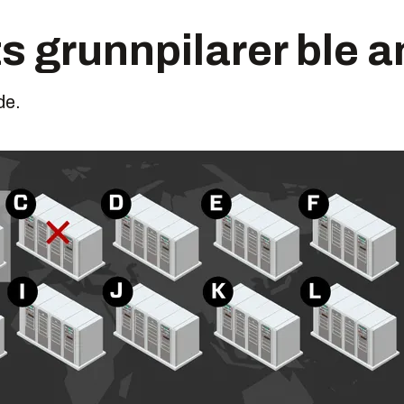
ts grunnpilarer ble 
de.