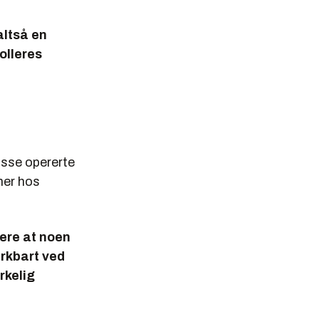
altså en
olleres
Disse opererte
mer hos
ere at noen
erkbart ved
rkelig