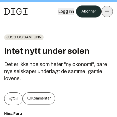
Logg inn
Abonner
JUSS OG SAMFUNN
Intet nytt under solen
Det er ikke noe som heter "ny økonomi", bare
nye selskaper underlagt de samme, gamle
lovene.
Kommenter
Del
Nina Furu