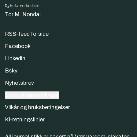
Nyhetsredaktør
Tor M. Nondal
RSS-feed forside
Facebook
Linkedin
Bsky
Nyhetsbrev
Samtykkeinnstillinger
Vilkår og bruksbetingelser
KI-retningslinjer
All journalistikk er basert på
Vær varsom-plakaten