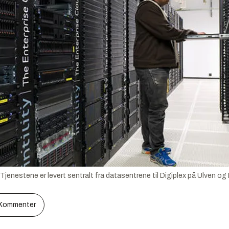
 Tjenestene er levert sentralt fra datasentrene til Digiplex på Ulven o
Kommenter