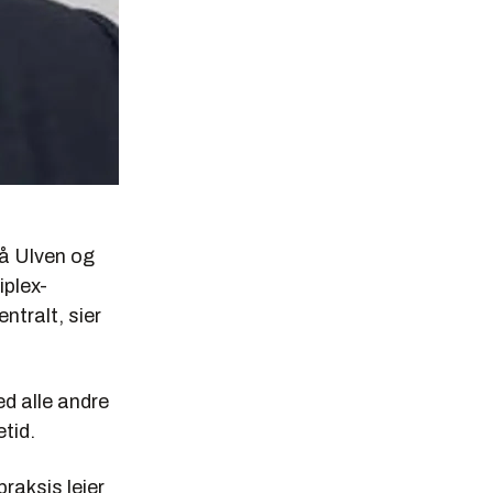
på Ulven og
iplex-
ntralt, sier
d alle andre
tid.
raksis leier