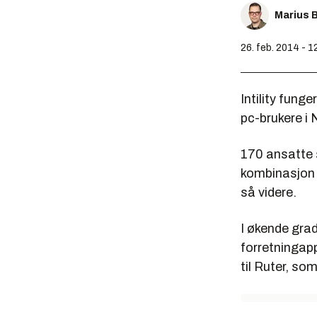
Marius 
26. feb. 2014 - 1
Intility fun
pc-brukere i 
170 ansatte s
kombinasjon a
så videre.
I økende grad
forretningapp
til Ruter, so