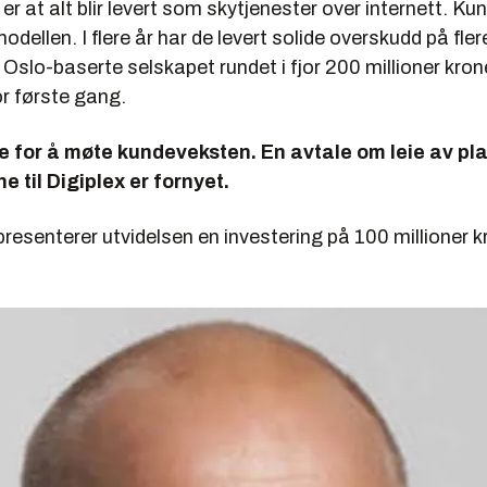
er at alt blir levert som skytjenester over internett. Kun
odellen. I flere år har de levert solide overskudd på flere
t Oslo-baserte selskapet rundet i fjor 200 millioner krone
r første gang.
e for å møte kundeveksten. En avtale om leie av pla
e til Digiplex er fornyet.
representerer utvidelsen en investering på 100 millioner k