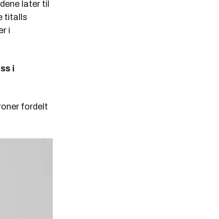
dene later til
 titalls
r i
ss i
roner fordelt