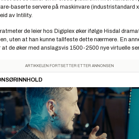
ware-baserte servere på maskinvare (industristandard 
id av Intility.
ratmeter de leier hos Digiplex øker ifølge Hisdal dram
len, uten at han kunne tallfeste dette nærmere. En an
 at de øker med anslagsvis 1500-2500 nye virtuelle ser
ARTIKKELEN FORTSETTER ETTER ANNONSEN
ONSØRINNHOLD