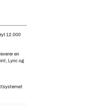
røyt 12.000
leverer en
int, Lync og
ettsystemet