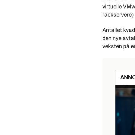
virtuelle VM
rackservere) e
Antallet kvad
den nye avta
veksten på er
ANN