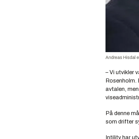
Andreas Hisdal er 
– Vi utvikler
Rosenholm. Be
avtalen, men 
viseadministr
På denne måt
som drifter s
Intility har u