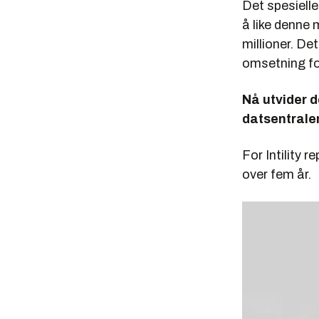
Det spesielle 
å like denne m
millioner. De
omsetning fo
Nå utvider d
datsentralen
For Intility 
over fem år.