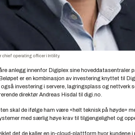
chief operating officer i Intility.
 våre anlegg innenfor Digiplex sine hoveddatasentraler 
løpet er en kombinasjon av investering knyttet til Dig
også investering i servere, lagringsplass og nettverk se
erende direktør Andreas Hisdal til digi.no.
en skal de ifølge ham være «helt teknisk på høyde» me
ystemer med særlig høye krav til tilgjengelighet og oppe
tviklet det de kaller en
in-cloud
-plattform hvor kundene i p