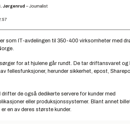
B. Jørgenrud
– Journalist
2:57
gerer som IT-avdelingen til 350-400 virksomheter med d
Norge.
ørger for at hjulene går rundt. De tar driftansvaret og 
v fellesfunksjoner, herunder sikkerhet, epost, Sharepo
 drifter de også dedikerte servere for kunder med
likasjoner eller produksjonssystemer. Blant annet bill
m er en av deres største kunder.