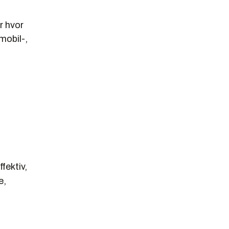
r hvor
mobil-,
fektiv,
e,