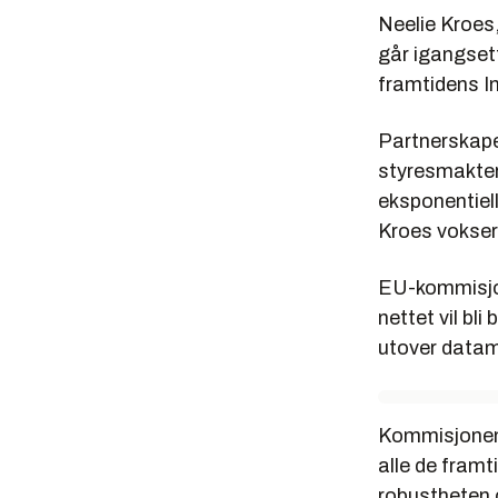
Neelie Kroes
går igangsett
framtidens I
Partnerskapet
styresmakter 
eksponentiell
Kroes vokser 
EU-kommisjon
nettet vil bl
utover datam
Kommisjonen m
alle de framt
robustheten 