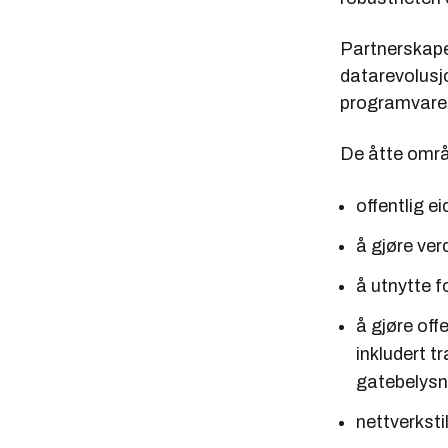
Partnerskapet
datarevolusjo
programvare-
De åtte områ
offentlig 
å gjøre ve
å utnytte 
å gjøre off
inkludert t
gatebelys
nettverksti