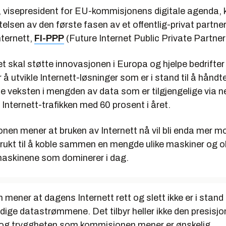
, visepresident for EU-kommisjonens digitale agenda, 
elsen av den første fasen av et offentlig-privat partn
nternett,
FI-PPP
(Future Internet Public Private Partner
 skal støtte innovasjonen i Europa og hjelpe bedrifter
å utvikle Internett-løsninger som er i stand til å håndt
e veksten i mengden av data som er tilgjengelige via ne
Internett-trafikken med 60 prosent i året.
en mener at bruken av Internett nå vil bli enda mer mo
i brukt til å koble sammen en mengde ulike maskiner og o
askinene som dominerer i dag.
ener at dagens Internett rett og slett ikke er i stand 
idige datastrømmene. Det tilbyr heller ikke den presisjo
og tryggheten som kommisjonen mener er ønskelig.