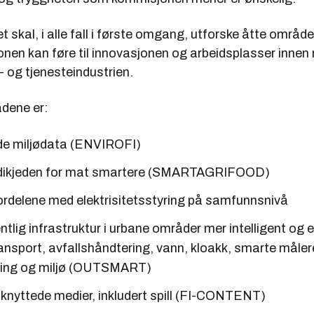
 skal, i alle fall i første omgang, utforske åtte område
nen kan føre til innovasjonen og arbeidsplasser innen 
 og tjenesteindustrien.
dene er:
eide miljødata (ENVIROFI)
rdikjeden for mat smartere (SMARTAGRIFOOD)
fordelene med elektrisitetsstyring på samfunnsnivå
entlig infrastruktur i urbane områder mer intelligent og ef
ransport, avfallshåndtering, vann, kloakk, smarte måler
ning og miljø (OUTSMART)
lknyttede medier, inkludert spill (FI-CONTENT)