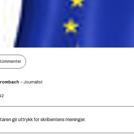
Kommenter
Brombach
– Journalist
:42
en gir uttrykk for skribentens meninger.