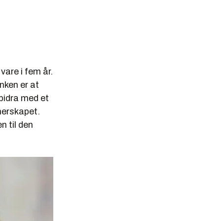
are i fem år.
nken er at
 bidra med et
nerskapet.
n til den