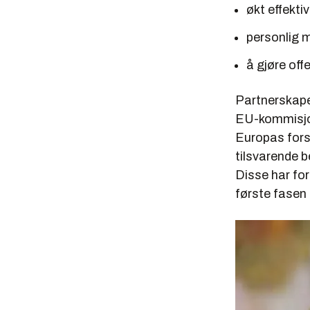
økt effekti
personlig 
å gjøre of
Partnerskape
EU-kommisjon
Europas forsk
tilsvarende b
Disse har for
første fasen 