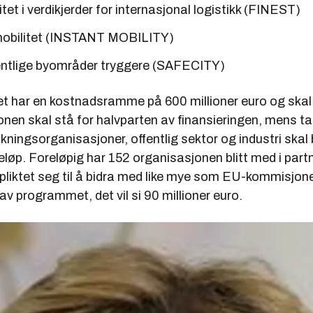
vitet i verdikjerder for internasjonal logistikk (FINEST)
mobilitet (INSTANT MOBILITY)
fentlige byområder tryggere (SAFECITY)
t har en kostnadsramme på 600 millioner euro og skal v
en skal stå for halvparten av finansieringen, mens ta
ningsorganisasjoner, offentlig sektor og industri skal
eløp. Foreløpig har 152 organisasjonen blitt med i part
pliktet seg til å bidra med like mye som EU-kommisjone
av programmet, det vil si 90 millioner euro.