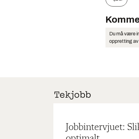
Komme
Du må være in
oppretting av
Jobbintervjuet: Sl
optimalt