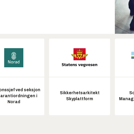
onssjef ved seksjon
Sikkerhetsarkitekt
So
garantiordningen i
Skyplattform
Manag
Norad