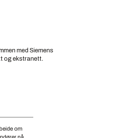
 sammen med Siemens
tt og ekstranett.
rbeide om
andører på