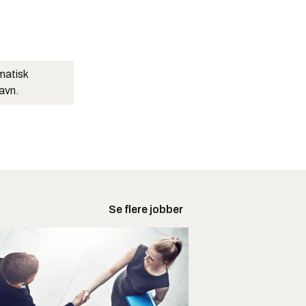
matisk
navn.
Se flere jobber