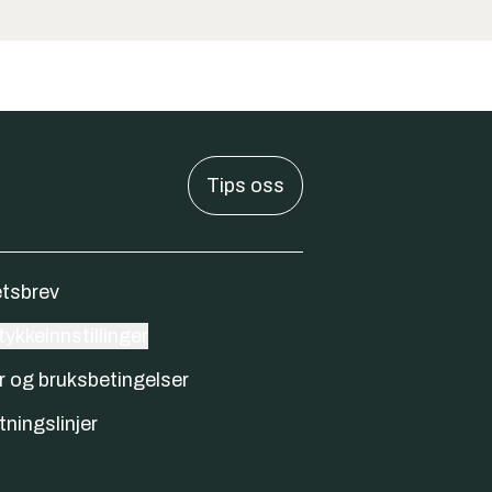
Tips oss
tsbrev
ykkeinnstillinger
r og bruksbetingelser
tningslinjer