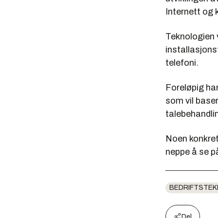
Internett og
Teknologien v
installasjons
telefoni.
Foreløpig har
som vil base
talebehandli
Noen konkrete
neppe å se på
BEDRIFTSTEK
Del