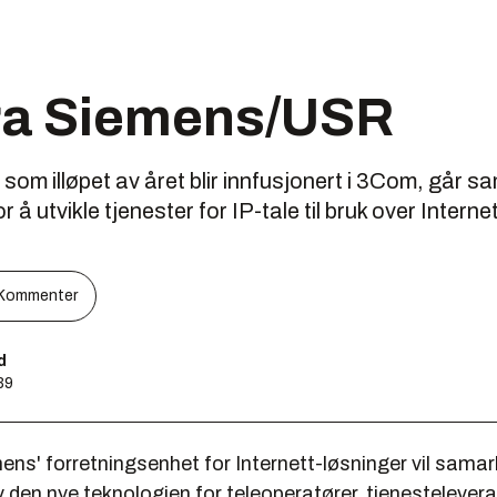
fra Siemens/USR
som illøpet av året blir innfusjonert i 3Com, går
å utvikle tjenester for IP-tale til bruk over Interne
Kommenter
d
39
ns' forretningsenhet for Internett-løsninger vil sama
v den nye teknologien for teleoperatører, tjenestelever