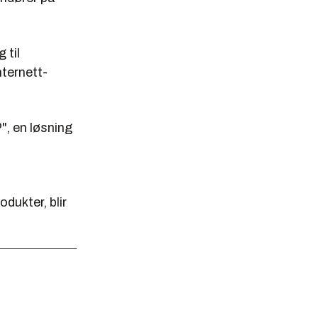
 til
nternett-
", en løsning
dukter, blir