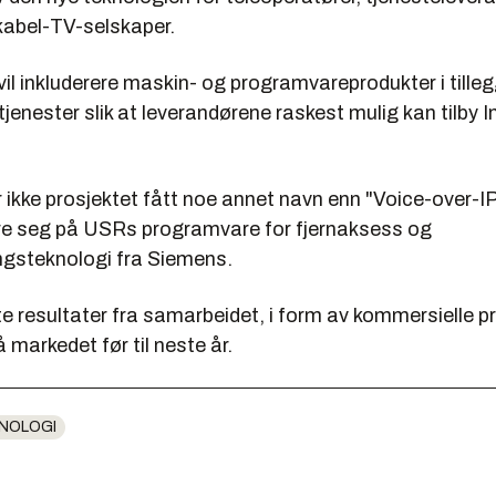
 kabel-TV-selskaper.
il inkluderere maskin- og programvareprodukter i tillegg
tjenester slik at leverandørene raskest mulig kan tilby I
 ikke prosjektet fått noe annet navn enn "Voice-over-IP
re seg på USRs programvare for fjernaksess og
ngsteknologi fra Siemens.
 resultater fra samarbeidet, i form av kommersielle pro
 markedet før til neste år.
NOLOGI