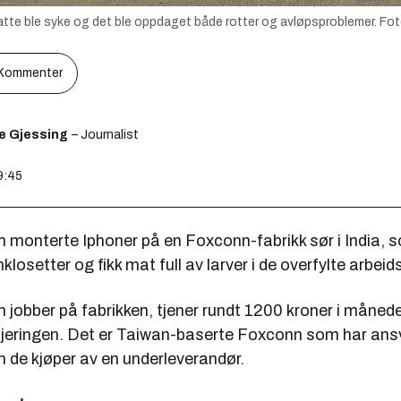
satte ble syke og det ble oppdaget både rotter og avløpsproblemer.
Fot
Kommenter
e Gjessing
– Journalist
9:45
 monterte Iphoner på en Foxconn-fabrikk sør i India, s
losetter og fikk mat full av larver i de overfylte arbeid
 jobber på fabrikken, tjener rundt 1200 kroner i måned
losjeringen. Det er Taiwan-baserte Foxconn som har ans
 de kjøper av en underleverandør.