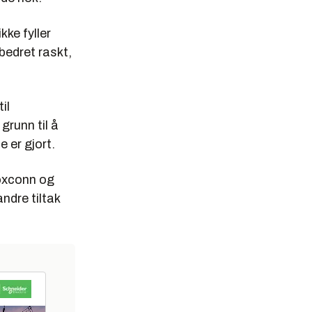
kke fyller
tbedret raskt,
il
grunn til å
e er gjort.
Foxconn og
ndre tiltak