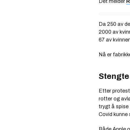
Det melder
R
Da 250 av de 
2000 av kvinn
67 av kvinnen
Nå er fabrikk
Stengte
Etter protes
rotter og avl
trygt å spise
Covid kunne 
Både Apple o