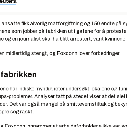
euters
.
ansatte fikk alvorlig matforgiftning og 150 endte på s
ene som jobber på fabrikken ut i gatene for å proteste
e og en journalist skal ha blitt arrestert, vant kvinnene
en midlertidig stengt, og Foxconn lover forbedringer.
 fabrikken
tene har indiske myndigheter undersøkt lokalene og fu
øps-problemer. Analyser tatt på stedet viser at det slett
 der. Det var også mangel på smittevernstiltak og beky
spre seg raskt.
g Foxconn innrømmer at arbeidsforholdene ikke var go