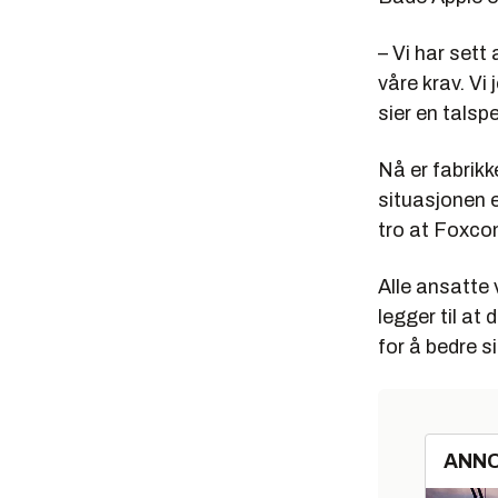
– Vi har sett
våre krav. Vi
sier en talsp
Nå er fabrikk
situasjonen er
tro at Foxcon
Alle ansatte 
legger til at
for å bedre s
ANN