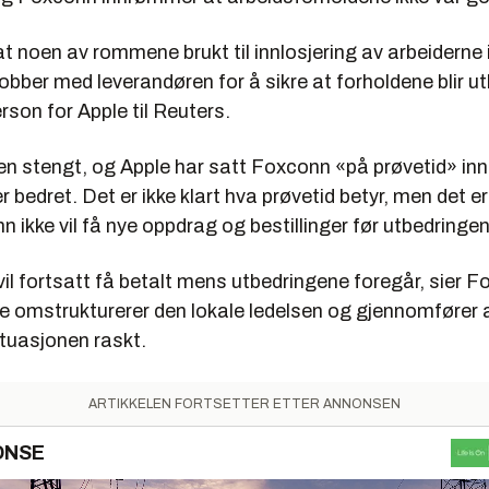
 at noen av rommene brukt til innlosjering av arbeiderne i
 jobber med leverandøren for å sikre at forholdene blir u
erson for Apple til Reuters.
en stengt, og Apple har satt Foxconn «på prøvetid» innt
 bedret. Det er ikke klart hva prøvetid betyr, men det er 
n ikke vil få nye oppdrag og bestillinger før utbedringen
vil fortsatt få betalt mens utbedringene foregår, sier 
 de omstrukturerer den lokale ledelsen og gjennomfører a
ituasjonen raskt.
ARTIKKELEN FORTSETTER ETTER ANNONSEN
ONSE