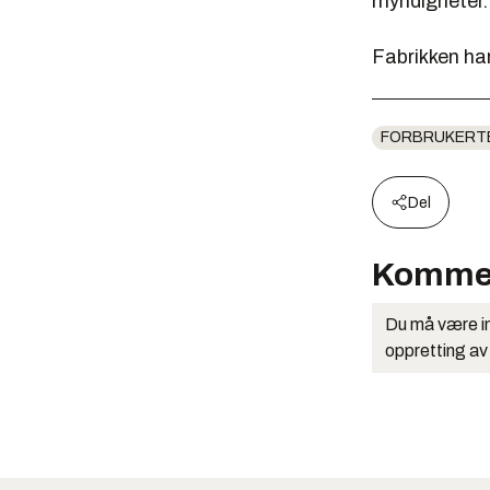
myndigheter.
Fabrikken ha
FORBRUKERT
Del
Komme
Du må være in
oppretting av