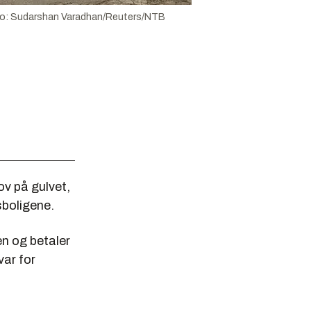
o:
Sudarshan Varadhan/Reuters/NTB
ov på gulvet,
sboligene.
en og betaler
var for