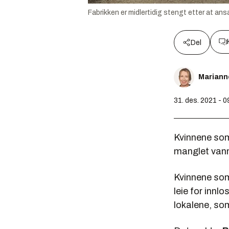
Fabrikken er midlertidig stengt etter at an
Del
Mariann
31. des. 2021 - 0
Kvinnene som
manglet vannk
Kvinnene som
leie for inn
lokalene, som