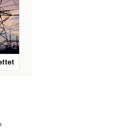
ettet
e