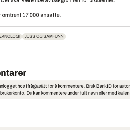
 Det skal være noe av bakgrunnen for problemet.
r omtrent 17.000 ansatte.
EKNOLOGI
JUSS OG SAMFUNN
ntarer
nlogget hos Ifrågasätt for å kommentere. Bruk BankID for auto
 brukerkonto. Du kan kommentere under fullt navn eller med kalle