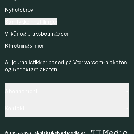
Nyhetsbrev
Samtykkeinnstillinger
Vilkår og bruksbetingelser
KI-retningslinjer
All journalistikk er basert på
Vær varsom-plakaten
og
Redaktørplakaten
Abonnement
Kontakt
© 1995-
2026
Teknisk Ukeblad Media AS