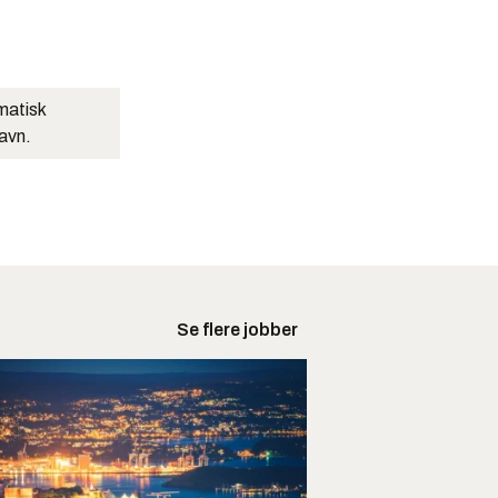
matisk
navn.
Se flere jobber