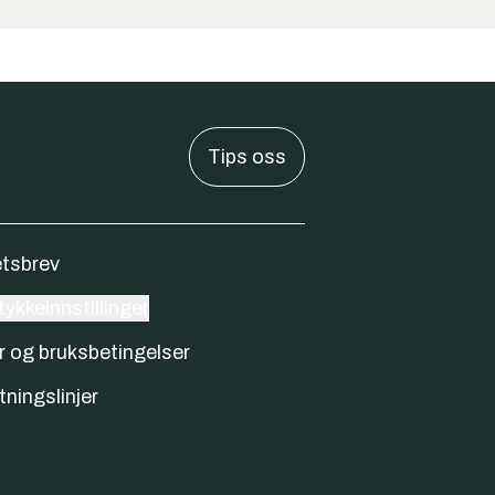
Tips oss
tsbrev
ykkeinnstillinger
r og bruksbetingelser
tningslinjer