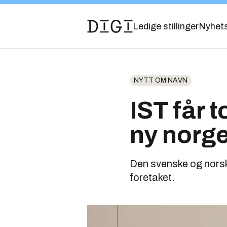
Ledige stillinger
Nyhet
NYTT OM NAVN
IST får t
ny norge
Den svenske og norske
foretaket.