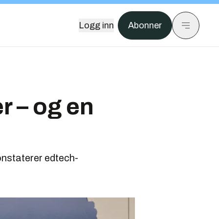
Logg inn
Abonner
er – og en
onstaterer edtech-