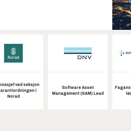
onssjef ved seksjon
Software Asset
Fagansv
garantiordningen i
Management (SAM) Lead
lø
Norad