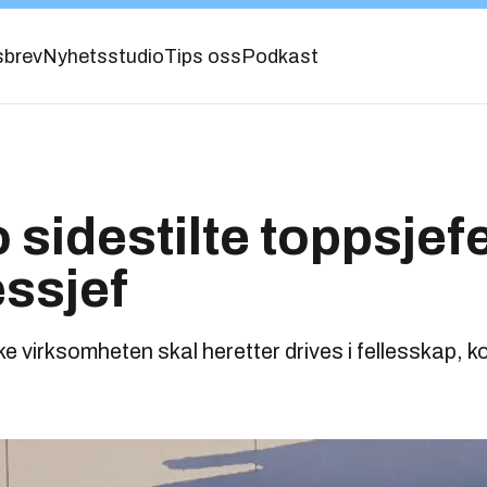
sbrev
Nyhetsstudio
Tips oss
Podkast
o sidestilte toppsjef
ssjef
 virksomheten skal heretter drives i fellesskap, k