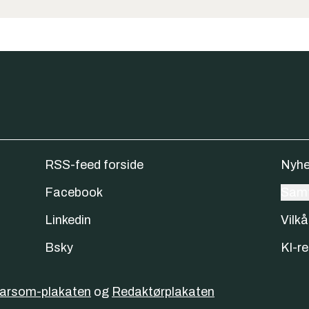
RSS-feed forside
Nyhe
Facebook
Samt
Linkedin
Vilkå
Bsky
KI-re
varsom-plakaten
og
Redaktørplakaten