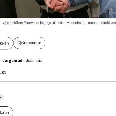
t.v.) og Håkan Furevik er begge utropt til viseadministrerende direktører
Kommenter
kkelen
B. Jørgenrud
– Journalist
1:01
N
kkelen