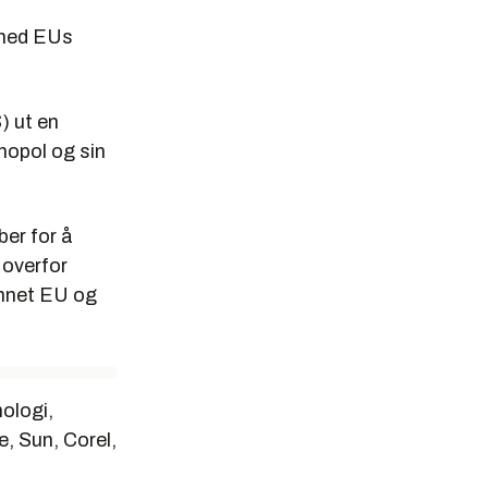
 med EUs
) ut en
nopol og sin
ber for å
 overfor
annet EU og
ologi,
, Sun, Corel,