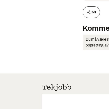
Del
Komme
Du må være in
oppretting av