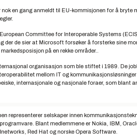
ir nok en gang anmeldt til EU-kommisjonen for å bryte
egler.
 European Committee for Interoperable Systems (ECIS
 der de sier at Microsoft forsøker å forsterke sine mo
markedsposisjon på en rekke områder..
ternasjonal organisasjon som ble stiftet i 1989. De job
teroperabilitet mellom IT og kommunikasjonsløsninger
peiske, internasjonale og nasjonale foraer, som blant 
en representerer selskaper innen kommunikasjonstekn
programvare. Blant medlemmene er Nokia, IBM, Oracle
alnetworks, Red Hat og norske Opera Software.