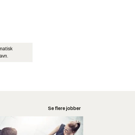
matisk
navn.
Se flere jobber