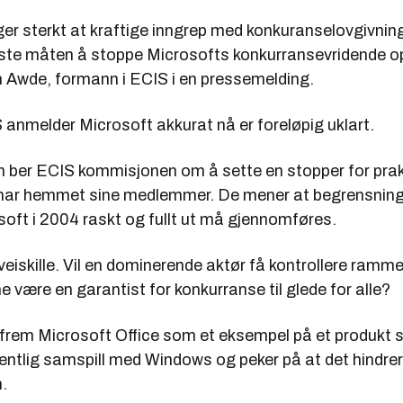
ger sterkt at kraftige inngrep med konkuranselovgivnin
te måten å stoppe Microsofts konkurransevridende op
n Awde, formann i ECIS i en pressemelding.
 anmelder Microsoft akkurat nå er foreløpig uklart.
n ber ECIS kommisjonen om å sette en stopper for pr
har hemmet sine medlemmer. De mener at begrensnin
soft i 2004 raskt og fullt ut må gjennomføres.
t veiskille. Vil en dominerende aktør få kontrollere ram
ene være en garantist for konkurranse til glede for alle?
 frem Microsoft Office som et eksempel på et produkt 
entlig samspill med Windows og peker på at det hindrer
.