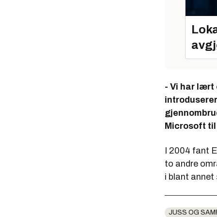
Loka
avgj
- Vi har lær
introduserer
gjennombrudd
Microsoft til
I 2004 fant 
to andre omr
i blant annet
JUSS OG SAM