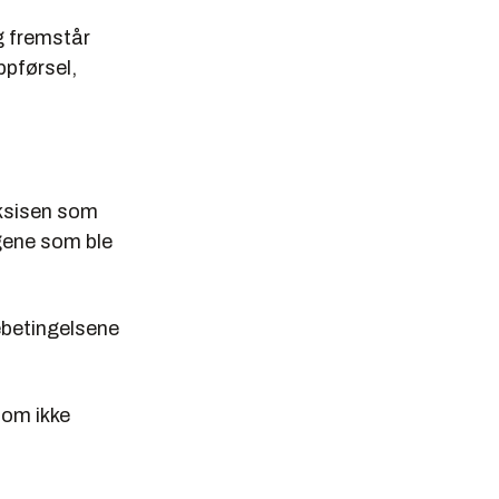
g fremstår
pførsel,
aksisen som
gene som ble
mebetingelsene
som ikke