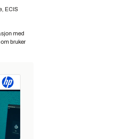
je, ECIS
vasjon med
som bruker