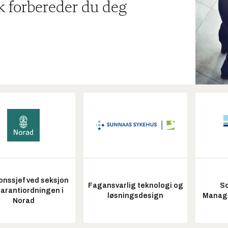
ik forbereder du deg
onssjef ved seksjon
Fagansvarlig teknologi og
So
garantiordningen i
løsningsdesign
Manag
Norad