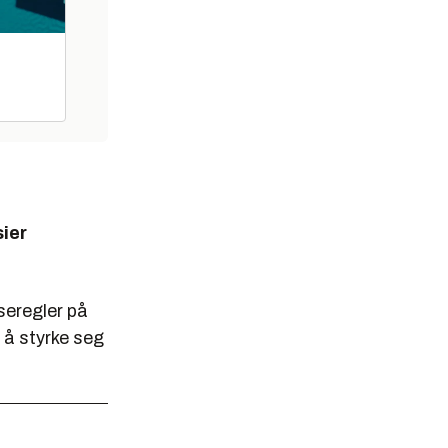
sier
eregler på
 å styrke seg