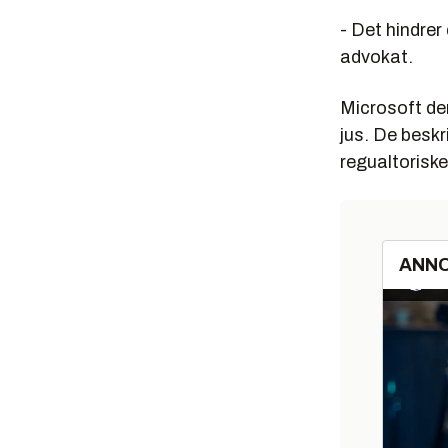
- Det hindrer
advokat.
Microsoft de
jus. De besk
regualtoriske
ANN