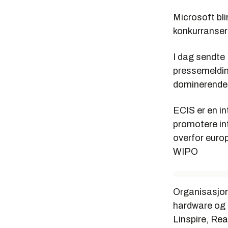
Microsoft bl
konkurranser
I dag sendte
pressemelding
dominerende 
ECIS er en in
promotere in
overfor euro
WIPO
Organisasjon
hardware og 
Linspire, Re