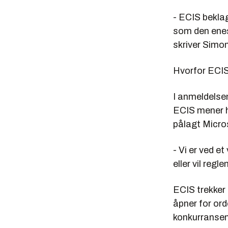
- ECIS bekla
som den enes
skriver Simo
Hvorfor ECIS
I anmeldelse
ECIS mener 
pålagt Micro
- Vi er ved e
eller vil regl
ECIS trekker
åpner for ord
konkurransen