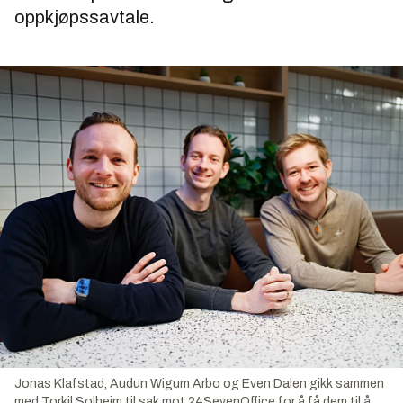
oppkjøpssavtale.
Jonas Klafstad, Audun Wigum Arbo og Even Dalen gikk sammen
med Torkil Solheim til sak mot 24SevenOffice for å få dem til å