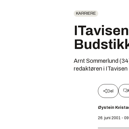
KARRIERE
ITavisen
Budstik
Arnt Sommerlund (34) 
redaktøren i ITavisen 
Del
Øystein Kvista
26. juni 2001 - 0