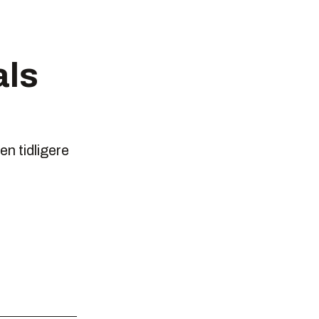
als
n tidligere