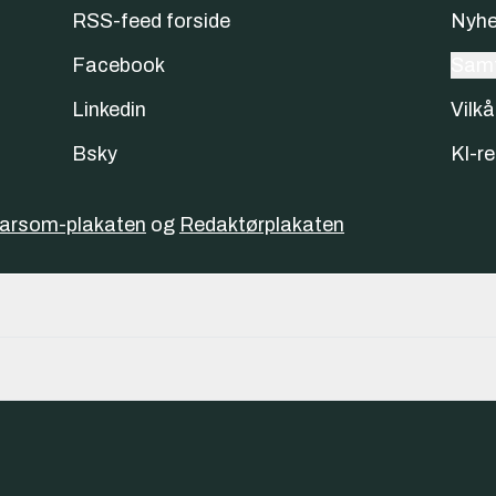
RSS-feed forside
Nyhe
Facebook
Samt
Linkedin
Vilkå
Bsky
KI-re
varsom-plakaten
og
Redaktørplakaten