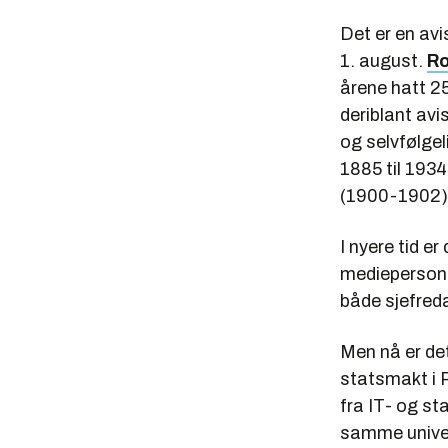
Det er en av
1. august.
Ro
årene hatt 25
deriblant avi
og selvfølgel
1885 til 193
(1900-1902)
I nyere tid er
mediepersone
både sjefred
Men nå er det
statsmakt i 
fra IT- og st
samme univer