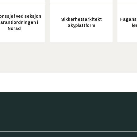
onssjef ved seksjon
Sikkerhetsarkitekt
Fagansv
garantiordningen i
Skyplattform
lø
Norad