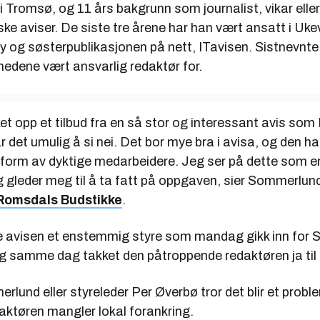
 i Tromsø, og 11 års bakgrunn som journalist, vikar eller 
ske aviser. De siste tre årene har han vært ansatt i Uke
 og søsterpublikasjonen på nett, ITavisen. Sistnevnte
nedene vært ansvarlig redaktør for.
et opp et tilbud fra en så stor og interessant avis so
r det umulig å si nei. Det bor mye bra i avisa, og den ha
i form av dyktige medarbeidere. Jeg ser på dette som e
g gleder meg til å ta fatt på oppgaven, sier Sommerlund 
Romsdals Budstikke
.
ge avisen et enstemmig styre som mandag gikk inn for
g samme dag takket den påtroppende redaktøren ja til t
lund eller styreleder Per Øverbø tror det blir et probl
aktøren mangler lokal forankring.