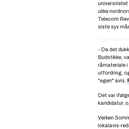
universitetet
ulike nordnor
Telecom Revy
siste syv må
- Da det dukk
Budstikke, va
råmateriale 
utfordring, o
"egen" avis,
Det var iføl
kandidatur, o
Verken Sommer
lokalavis-red