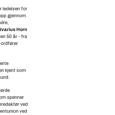
r ledelsen for
r opp gjennom
ndre,
ivarius Horn
en 50 år - fra
-ordfører
erte
en kjent som
bund.
jerde
som spenner
ebredaktør ved
dentunion ved