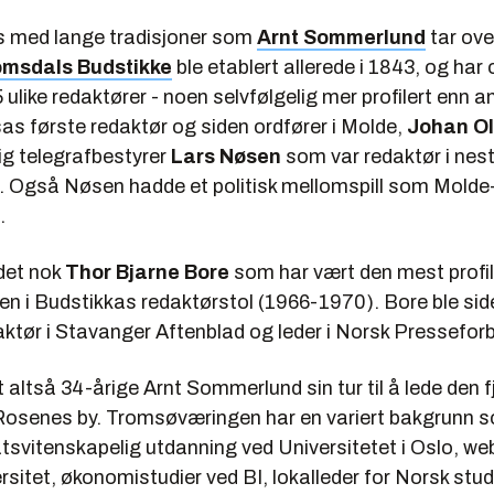
is med lange tradisjoner som
Arnt Sommerlund
tar ove
msdals Budstikke
ble etablert allerede i 1843, og ha
 ulike redaktører - noen selvfølgelig mer profilert enn a
sas første redaktør og siden ordfører i Molde,
Johan Ol
ig telegrafbestyrer
Lars Nøsen
som var redaktør i nest
4. Også Nøsen hadde et politisk mellomspill som Molde
.
 det nok
Thor Bjarne Bore
som har vært den mest profil
n i Budstikkas redaktørstol (1966-1970). Bore ble sid
aktør i Stavanger Aftenblad og leder i Norsk Pressefor
 altså 34-årige Arnt Sommerlund sin tur til å lede den f
Rosenes by. Tromsøværingen har en variert bakgrunn 
atsvitenskapelig utdanning ved Universitetet i Oslo, w
sitet, økonomistudier ved BI, lokalleder for Norsk stu