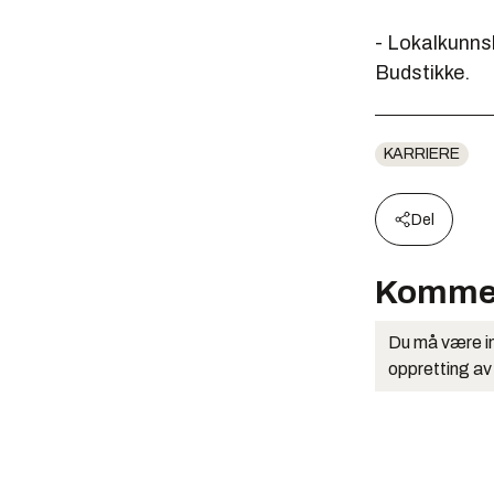
- Lokalkunnsk
Budstikke.
KARRIERE
Del
Komme
Du må være in
oppretting av