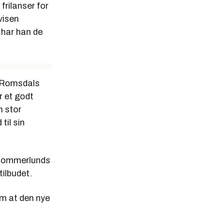
frilanser for
visen
 har han de
m Romsdals
r et godt
n stor
til sin
 Sommerlunds
ilbudet.
em at den nye