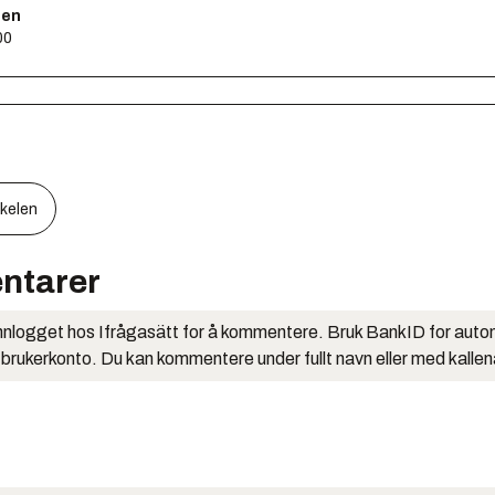
sen
00
kkelen
ntarer
nlogget hos Ifrågasätt for å kommentere. Bruk BankID for auto
 brukerkonto. Du kan kommentere under fullt navn eller med kalle