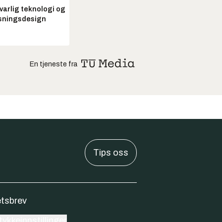
arlig teknologi og
sningsdesign
En tjeneste fra
Tips oss
tsbrev
ykkeinnstillinger