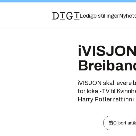
Ledige stillinger
Nyhet
iVISJON 
Breiban
iVISJON skal levere 
for lokal-TV til Kvi
Harry Potter rett inn i
Gi bort arti