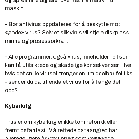
og spres tilfeldig eller uventet fra maskin til
maskin.
- Bør antivirus oppdateres for å beskytte mot
«gode» virus? Selv et slik virus vil stjele diskplass,
minne og prosessorkraft.
- Alle programmer, også virus, inneholder feil som
kan få utilsiktede og skadelige konsekvenser. Hva
hvis det snille viruset trenger en umiddelbar feilfiks
- sender du da ut enda et virus for å fange det
opp?
Kyberkrig
Trusler om kyberkrig er ikke tom retorikk eller
fremtidsfantasi. Målrettede dataangrep har
allerede i flere år vært brukt som vellykkede